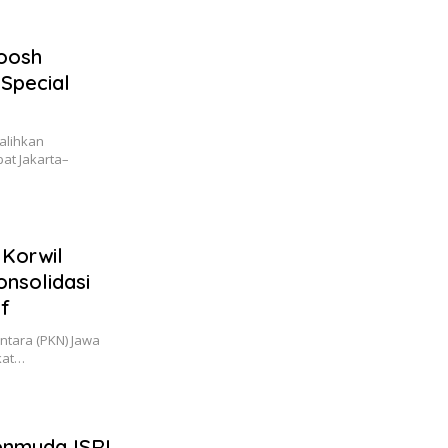
hoosh
Special
alihkan
at Jakarta–
 Korwil
nsolidasi
if
ntara (PKN) Jawa
kat…
enmuda ISRI