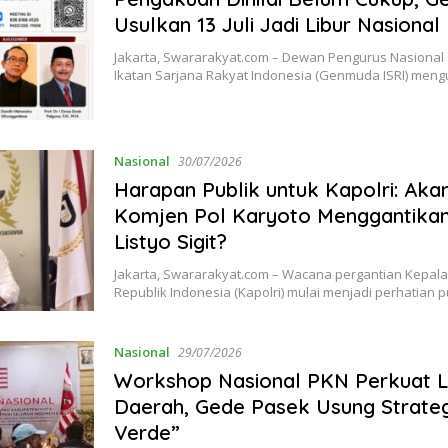
Usulkan 13 Juli Jadi Libur Nasional
Jakarta, Swararakyat.com – Dewan Pengurus Nasiona
Ikatan Sarjana Rakyat Indonesia (Genmuda ISRI) men
Nasional
30/07/2026
Harapan Publik untuk Kapolri: Aka
Komjen Pol Karyoto Menggantikan
Listyo Sigit?
Jakarta, Swararakyat.com – Wacana pergantian Kepala
Republik Indonesia (Kapolri) mulai menjadi perhatian 
Nasional
29/07/2026
Workshop Nasional PKN Perkuat L
Daerah, Gede Pasek Usung Strate
Verde”