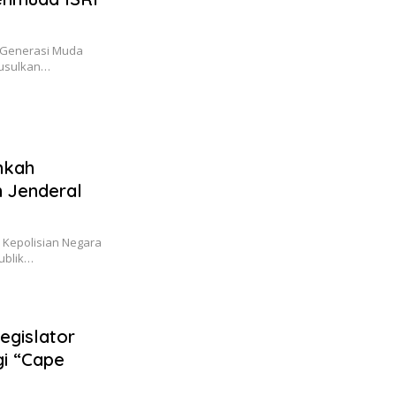
l Generasi Muda
gusulkan…
nkah
 Jenderal
 Kepolisian Negara
publik…
egislator
gi “Cape