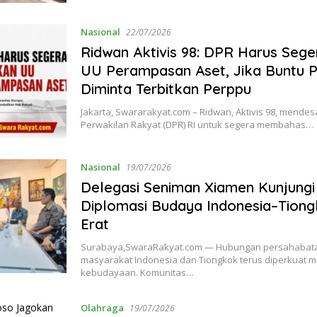
Nasional
22/07/2026
Ridwan Aktivis 98: DPR Harus Seg
UU Perampasan Aset, Jika Buntu P
Diminta Terbitkan Perppu
Jakarta, Swararakyat.com – Ridwan, Aktivis 98, mend
Perwakilan Rakyat (DPR) RI untuk segera membahas…
Nasional
19/07/2026
Delegasi Seniman Xiamen Kunjungi
Diplomasi Budaya Indonesia–Tiong
Erat
Surabaya,SwaraRakyat.com — Hubungan persahabata
masyarakat Indonesia dan Tiongkok terus diperkuat mel
kebudayaan. Komunitas…
Olahraga
19/07/2026