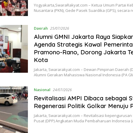
Yogyakarta,SwaraRakyat.com – Ketua Umum Partai Ke
Nusantara (PKN), Gede Pasek Suardika (GPS), secar
Daerah
25/07/2026
Alumni GMNI Jakarta Raya Siapka
Agenda Strategis Kawal Pemerint
Pramono-Rano, Dorong Jakarta Te
Kota
Jakarta, Swararakyat.com – Dewan Pimpinan Daerah (
Alumni Gerakan Mahasiswa Nasional Indonesia (PA G
Nasional
24/07/2026
Revitalisasi AMPI Dibaca sebagai S
Regenerasi Politik Golkar Menuju 
Jakarta, Swararakyat.com – Revitalisasi kepengurusa
Pusat (DPP) Angkatan Muda Pembaharuan Indonesia (A