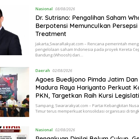
Nasional
08/08/2026
Dr. Sutrisno: Pengalihan Saham W
Berpotensi Memunculkan Persepsi 
Treatment
Jakarta,SwaraRakyat.com – Rencana pemerintah meng
pengelolaan saham Indonesia pada proyek Kereta Cep
Bandung (Whoosh) dari…
Daerah
02/08/2026
Agoes Buedijono Pimda Jatim Dan
Madura Raya Hariyanto Perkuat Ko
PKN, Targetkan Raih Kursi Legislat
Sampang, Swararakyat.com – Partai Kebangkitan Nusa
Timur terus memperkuat konsolidasi organisasi di ting
Nasional
02/08/2026
Pengakuan Dinilai Belum Cukup, G