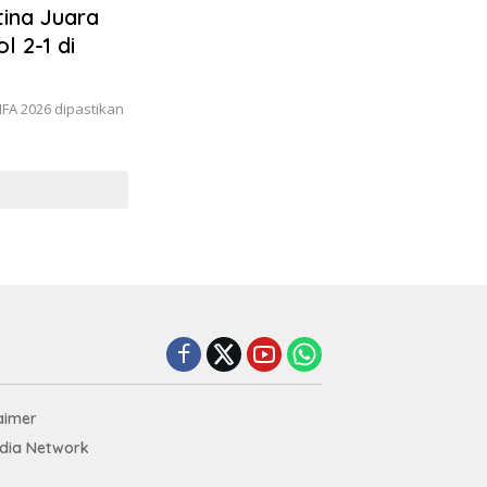
ina Juara
l 2-1 di
IFA 2026 dipastikan
aimer
edia Network