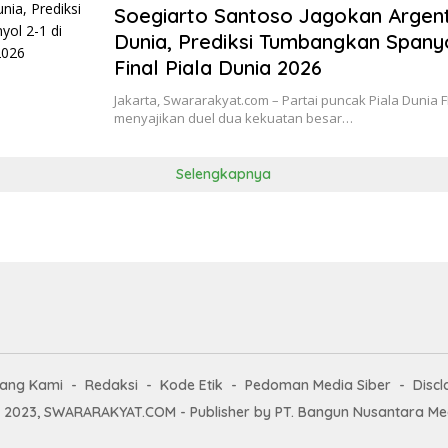
Soegiarto Santoso Jagokan Argent
Dunia, Prediksi Tumbangkan Spanyo
Final Piala Dunia 2026
Jakarta, Swararakyat.com – Partai puncak Piala Dunia F
menyajikan duel dua kekuatan besar…
Selengkapnya
tang Kami
Redaksi
Kode Etik
Pedoman Media Siber
Discl
 2023, SWARARAKYAT.COM - Publisher by PT. Bangun Nusantara M