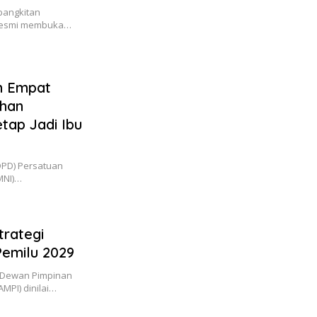
bangkitan
a resmi membuka…
n Empat
ahan
tap Jadi Ibu
DPD) Persatuan
MNI)…
trategi
Pemilu 2029
n Dewan Pimpinan
MPI) dinilai…