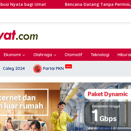
ta bagi Umat
Bencana Datang Tanpa Permisi, ICMI: Kesi
Ekonomi
Olahraga
Otomotif
Teknologi
Hibura
Caleg 2024
Partai PKN