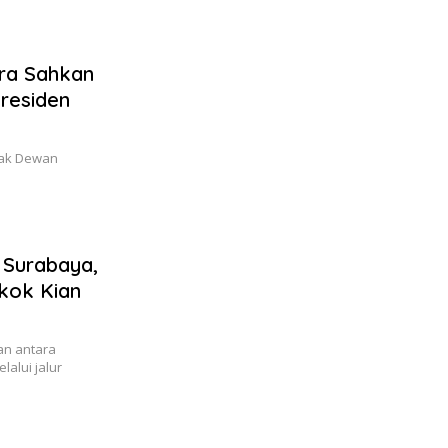
era Sahkan
residen
esak Dewan
 Surabaya,
kok Kian
n antara
alui jalur