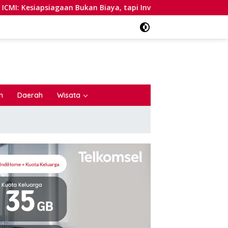
apsiagaan Bukan Biaya, tapi Investasi
Misteri Kuli Ban
n
Daerah
Wisata