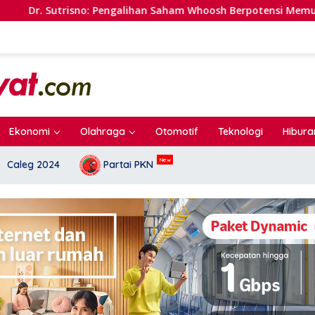
o: Pengalihan Saham Whoosh Berpotensi Memunculkan Persepsi 
Ekonomi
Olahraga
Otomotif
Teknologi
Hibura
Caleg 2024
Partai PKN