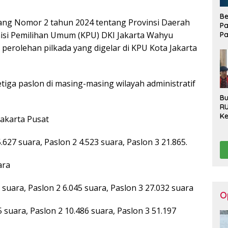
Be
dang Nomor 2 tahun 2024 tentang Provinsi Daerah
Pa
misi Pemilihan Umum (KPU) DKI Jakarta Wahyu
Pa
Di
 perolehan pilkada yang digelar di KPU Kota Jakarta
La
etiga paslon di masing-masing wilayah administratif
Bu
R
Ke
Jakarta Pusat
Ha
Ko
627 suara, Paslon 2 4.523 suara, Paslon 3 21.865.
Se
Pu
Be
ara
 suara, Paslon 2 6.045 suara, Paslon 3 27.032 suara
O
suara, Paslon 2 10.486 suara, Paslon 3 51.197