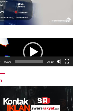
utar
o
00:00
00:10
an