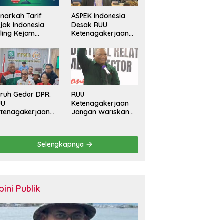
narkah Tarif
ASPEK Indonesia
jak Indonesia
Desak RUU
ling Kejam
Ketenagakerjaan
banding Negara
Perkuat
in?
Perlindungan
Pekerja dan Jamin
Hak Pesangon
ruh Gedor DPR:
RUU
UU
Ketenagakerjaan
tenagakerjaan
Jangan Wariskan
rus Batasi
Generasi Pekerja
ntrak Maksimal
Kontrak Seumur
tahun dan
Hidup
Selengkapnya
lihkan Upah
rbasis KHL
pini Publik