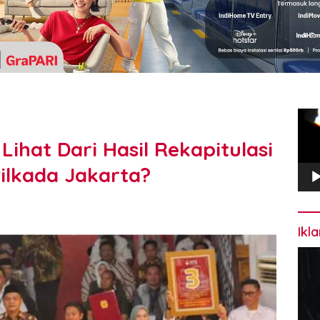
Pem
Vide
Lihat Dari Hasil Rekapitulasi
ilkada Jakarta?
Ikl