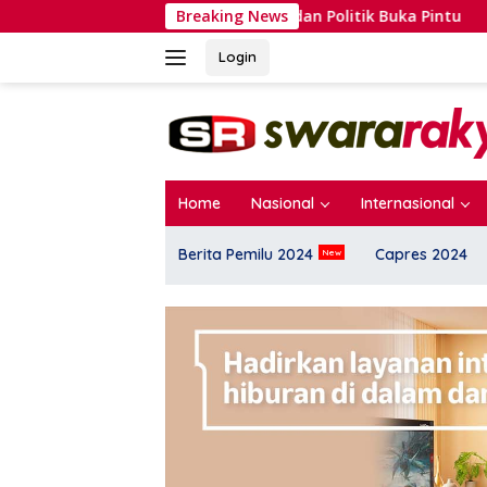
Langsung
Londo Ireng dan Politik Buka Pintu
Breaking News
Dr. Sutrisn
ke
konten
Login
Home
Nasional
Internasional
Berita Pemilu 2024
Capres 2024