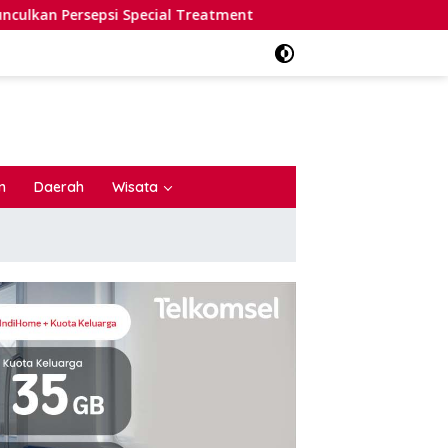
Special Treatment
Heboh Penangkapan Dua Warganet, Ko
n
Daerah
Wisata