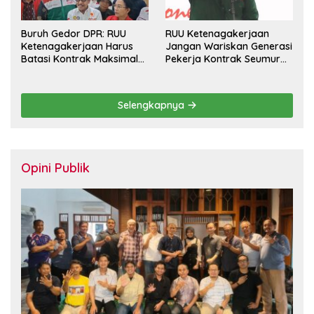
Buruh Gedor DPR: RUU
RUU Ketenagakerjaan
Ketenagakerjaan Harus
Jangan Wariskan Generasi
Batasi Kontrak Maksimal
Pekerja Kontrak Seumur
Setahun dan Pulihkan Upah
Hidup
Berbasis KHL
Selengkapnya
Opini Publik