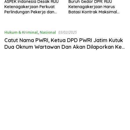
ASPEK Indonesia Desak RUU
Buruh Gedor DPR: RUU
Ketenagakerjaan Perkuat
Ketenagakerjaan Harus
Perlindungan Pekerja dan
Batasi Kontrak Maksimal
Jamin Hak Pesangon
Setahun dan Pulihkan Upah
Berbasis KHL
Hukum & Kriminal
,
Nasional
03/02/2025
Catut Nama PWRI, Ketua DPD PWRI Jatim Kutuk
Dua Oknum Wartawan Dan Akan Dilaporkan Ke
Polres Jombang