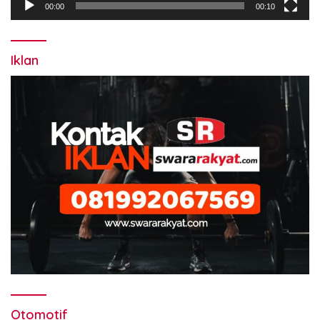
00:00
00:10
Iklan
Otomotif