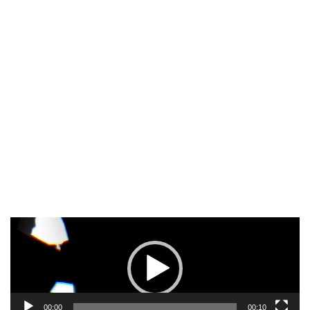
Pemutar
Video
00:00
00:10