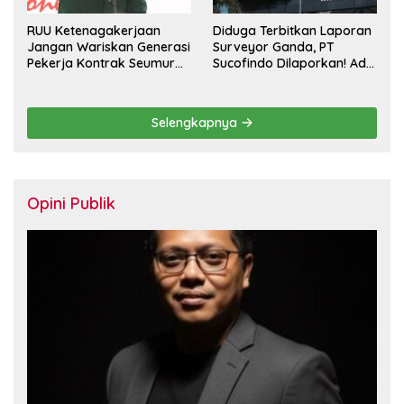
RUU Ketenagakerjaan
Diduga Terbitkan Laporan
Jangan Wariskan Generasi
Surveyor Ganda, PT
Pekerja Kontrak Seumur
Sucofindo Dilaporkan! Ada
Hidup
Desakan Copot Total
Direksi dan Komisaris
Selengkapnya
Opini Publik