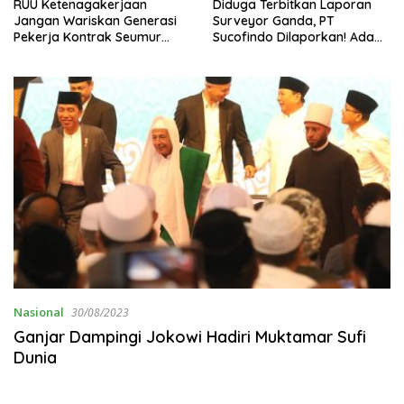
Diduga Terbitkan Laporan
ASPEK Indonesia: RUU
asi
Surveyor Ganda, PT
Ketenagakerjaan Harus
r
Sucofindo Dilaporkan! Ada
Menjadi Titik Balik
Desakan Copot Total Direksi
Perlindungan Pekerja
dan Komisaris
Nasional
30/08/2023
Ganjar Dampingi Jokowi Hadiri Muktamar Sufi
Dunia