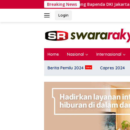
Langsung
BREAKING NEWS: Gedung Bapenda DKI Jakarta Terbakar He
Breaking News
ke
konten
Login
Home
Nasional
Internasional
Berita Pemilu 2024
Capres 2024