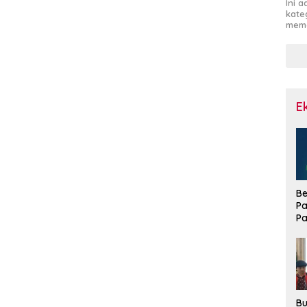
Ini 
kate
mema
E
Be
Pa
Pa
Di
La
Bu