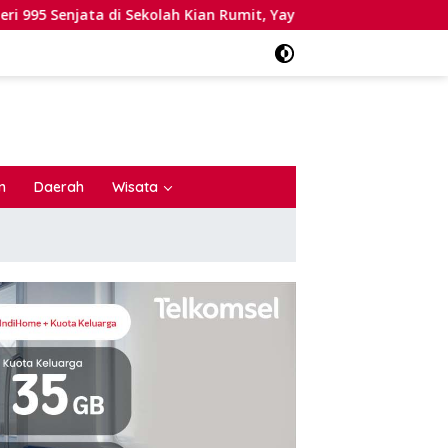
jata di Sekolah Kian Rumit, Yayasan Bantah Pernah Ada Ekskul
n
Daerah
Wisata