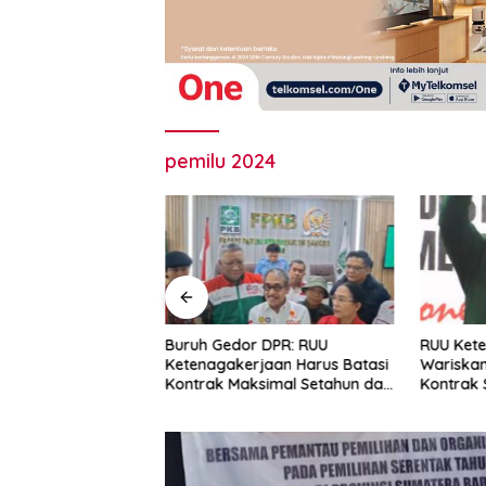
pemilu 2024
esia Desak RUU
Buruh Gedor DPR: RUU
RUU Ket
jaan Perkuat
Ketenagakerjaan Harus Batasi
Wariskan
n Pekerja dan
Kontrak Maksimal Setahun dan
Kontrak
Pesangon
Pulihkan Upah Berbasis KHL