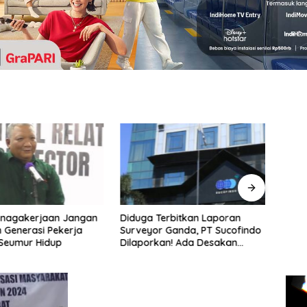
enagakerjaan Jangan
Diduga Terbitkan Laporan
ASPEK
 Generasi Pekerja
Surveyor Ganda, PT Sucofindo
Kete
 Seumur Hidup
Dilaporkan! Ada Desakan
Menja
Copot Total Direksi dan
Peker
Komisaris
Pem
Vide