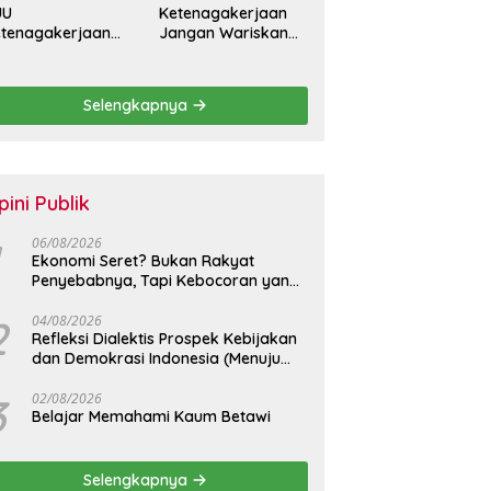
UU
Ketenagakerjaan
tenagakerjaan
Jangan Wariskan
rus Batasi
Generasi Pekerja
ntrak Maksimal
Kontrak Seumur
tahun dan
Hidup
Selengkapnya
lihkan Upah
rbasis KHL
pini Publik
06/08/2026
Ekonomi Seret? Bukan Rakyat
Penyebabnya, Tapi Kebocoran yang
Tak Pernah Ditutup.
2
04/08/2026
Refleksi Dialektis Prospek Kebijakan
dan Demokrasi Indonesia (Menuju
Peringatan Hari Kemerdekaan
Republik Indonesia)
3
02/08/2026
Belajar Memahami Kaum Betawi
Selengkapnya