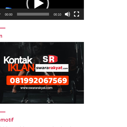
00:00
00:10
an
motif