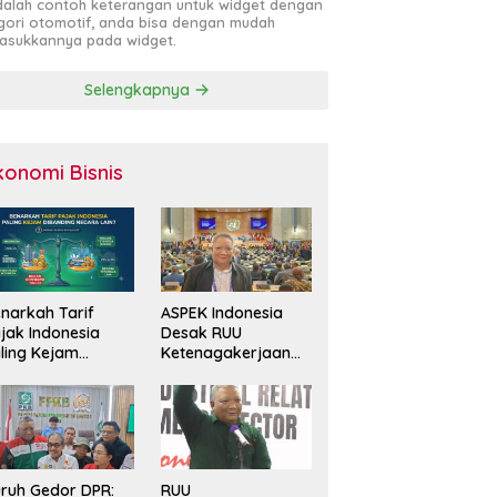
adalah contoh keterangan untuk widget dengan
gori otomotif, anda bisa dengan mudah
sukkannya pada widget.
Selengkapnya
konomi Bisnis
narkah Tarif
ASPEK Indonesia
jak Indonesia
Desak RUU
ling Kejam
Ketenagakerjaan
banding Negara
Perkuat
in?
Perlindungan
Pekerja dan Jamin
Hak Pesangon
ruh Gedor DPR:
RUU