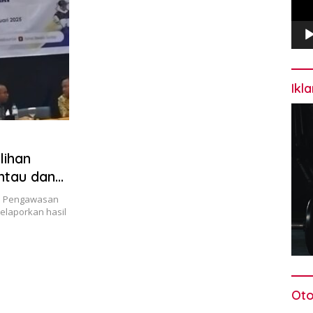
Ikl
lihan
ntau dan
an Pengawasan
melaporkan hasil
Oto