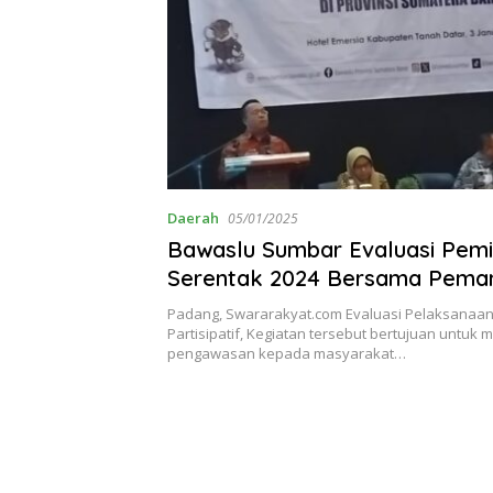
Daerah
05/01/2025
Bawaslu Sumbar Evaluasi Pemi
Serentak 2024 Bersama Pema
Ormas
Padang, Swararakyat.com Evaluasi Pelaksana
Partisipatif, Kegiatan tersebut bertujuan untuk 
pengawasan kepada masyarakat…