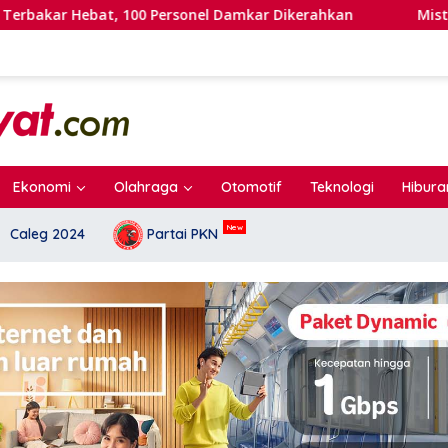
bat, 100 Personel Damkar Dikerahkan
Misteri 995 Sen
Ekonomi
Olahraga
Otomotif
Teknologi
Hibura
Caleg 2024
Partai PKN