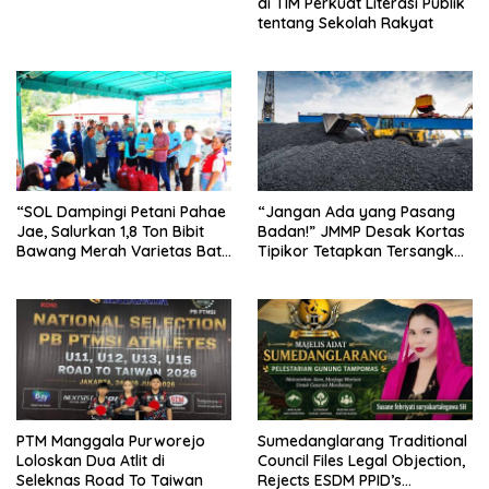
di TIM Perkuat Literasi Publik
tentang Sekolah Rakyat
“SOL Dampingi Petani Pahae
“Jangan Ada yang Pasang
Jae, Salurkan 1,8 Ton Bibit
Badan!” JMMP Desak Kortas
Bawang Merah Varietas Batu
Tipikor Tetapkan Tersangka
Ijo
Baru di Kasus Batu Bara Rp5
Triliun
PTM Manggala Purworejo
Sumedanglarang Traditional
Loloskan Dua Atlit di
Council Files Legal Objection,
Seleknas Road To Taiwan
Rejects ESDM PPID’s