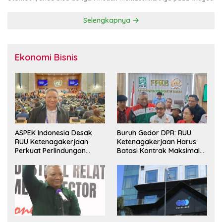
Selengkapnya
Ekonomi Bisnis
ASPEK Indonesia Desak
Buruh Gedor DPR: RUU
RUU Ketenagakerjaan
Ketenagakerjaan Harus
Perkuat Perlindungan
Batasi Kontrak Maksimal
Pekerja dan Jamin Hak
Setahun dan Pulihkan Upah
Pesangon
Berbasis KHL