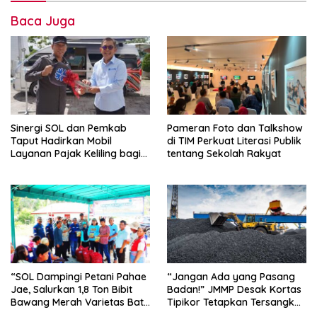
Baca Juga
Sinergi SOL dan Pemkab
Pameran Foto dan Talkshow
Taput Hadirkan Mobil
di TIM Perkuat Literasi Publik
Layanan Pajak Keliling bagi
tentang Sekolah Rakyat
Masyarakat
“SOL Dampingi Petani Pahae
“Jangan Ada yang Pasang
Jae, Salurkan 1,8 Ton Bibit
Badan!” JMMP Desak Kortas
Bawang Merah Varietas Batu
Tipikor Tetapkan Tersangka
Ijo
Baru di Kasus Batu Bara Rp5