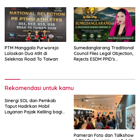
Triliun
PTM Manggala Purworejo
Sumedanglarang Traditional
Loloskan Dua Atlit di
Council Files Legal Objection,
Seleknas Road To Taiwan
Rejects ESDM PPID’s
Withholding of Tampomas
Geothermal Documents
Rekomendasi untuk kamu
Sinergi SOL dan Pemkab
Taput Hadirkan Mobil
Layanan Pajak Keliling bagi
Masyarakat
Pameran Foto dan Talkshow