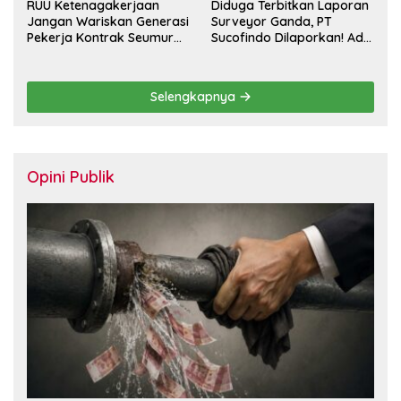
RUU Ketenagakerjaan
Diduga Terbitkan Laporan
Jangan Wariskan Generasi
Surveyor Ganda, PT
Pekerja Kontrak Seumur
Sucofindo Dilaporkan! Ada
Hidup
Desakan Copot Total
Direksi dan Komisaris
Selengkapnya
Opini Publik