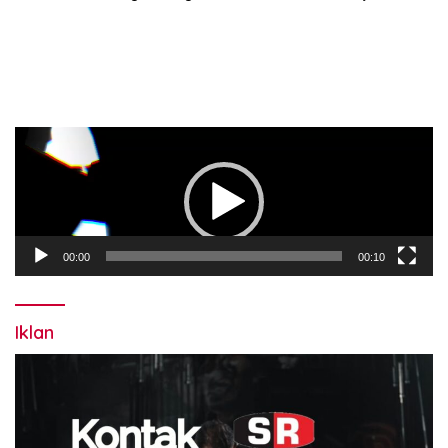
“Cape Verde”
2029
Pemutar
Video
00:00
00:10
Iklan