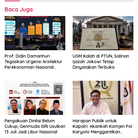
Baca Juga
Prof. Didin Damanhuri
UGM Kalah di PTUN, Salinan
Tegaskan Urgensi Arsitektur
Ijazah Jokowi Tetap
Perekonomian Nasional
Dinyatakan Terbuka
dalam Peluncuran Buku
Soemitro dan Simposium
Nasional
Pengakuan Dinilai Belum
Harapan Publik untuk
Cukup, Genmuda ISRI Usulkan
Kapolri: Akankah Komjen Pol
13 Juli Jadi Libur Nasional
Karyoto Menggantikan
Jenderal Listyo Sigit?