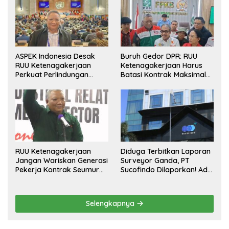
ASPEK Indonesia Desak
Buruh Gedor DPR: RUU
RUU Ketenagakerjaan
Ketenagakerjaan Harus
Perkuat Perlindungan
Batasi Kontrak Maksimal
Pekerja dan Jamin Hak
Setahun dan Pulihkan Upah
Pesangon
Berbasis KHL
RUU Ketenagakerjaan
Diduga Terbitkan Laporan
Jangan Wariskan Generasi
Surveyor Ganda, PT
Pekerja Kontrak Seumur
Sucofindo Dilaporkan! Ada
Hidup
Desakan Copot Total
Direksi dan Komisaris
Selengkapnya