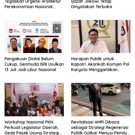
Tegaskan Urgensi Arsitektur
Ijazah Jokowi Tetap
Perekonomian Nasional
Dinyatakan Terbuka
dalam Peluncuran Buku
Soemitro dan Simposium
Nasional
Pengakuan Dinilai Belum
Harapan Publik untuk
Cukup, Genmuda ISRI Usulkan
Kapolri: Akankah Komjen Pol
13 Juli Jadi Libur Nasional
Karyoto Menggantikan
Jenderal Listyo Sigit?
Workshop Nasional PKN
Revitalisasi AMPI Dibaca
Perkuat Legislator Daerah,
sebagai Strategi Regenerasi
Gede Pasek Usung Strategi
Politik Golkar Menuju Pemilu