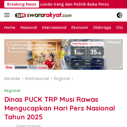
Langsung
rds
Breaking News
Londo Ireng dan Politik Buka Pintu
Dr. Sut
ke
konten
Home
Nasional
Internasional
Ekonomi
Olahraga
Otom
Beranda
Internasional
Regional
Regional
Dinas PUCK TRP Musi Rawas
Mengucapkan Hari Pers Nasional
Tahun 2025
Sugeng Prayoga