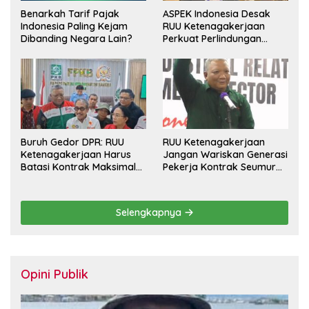
Benarkah Tarif Pajak
ASPEK Indonesia Desak
Indonesia Paling Kejam
RUU Ketenagakerjaan
Dibanding Negara Lain?
Perkuat Perlindungan
Pekerja dan Jamin Hak
Pesangon
Buruh Gedor DPR: RUU
RUU Ketenagakerjaan
Ketenagakerjaan Harus
Jangan Wariskan Generasi
Batasi Kontrak Maksimal
Pekerja Kontrak Seumur
Setahun dan Pulihkan Upah
Hidup
Berbasis KHL
Selengkapnya
Opini Publik