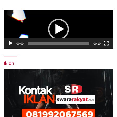
Pemutar
Video
00:00
00:10
Iklan