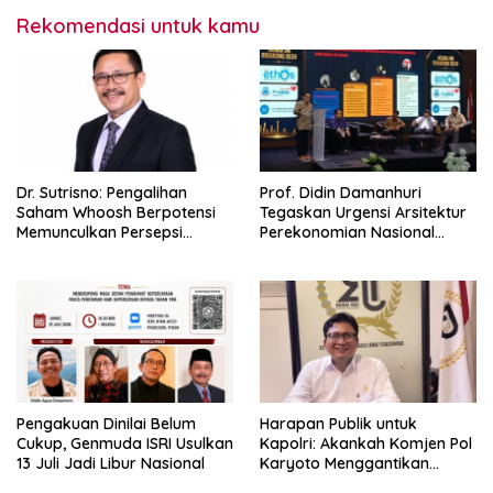
Rekomendasi untuk kamu
Dr. Sutrisno: Pengalihan
Prof. Didin Damanhuri
Saham Whoosh Berpotensi
Tegaskan Urgensi Arsitektur
Memunculkan Persepsi
Perekonomian Nasional
Special Treatment
dalam Peluncuran Buku
Soemitro dan Simposium
Nasional
Pengakuan Dinilai Belum
Harapan Publik untuk
Cukup, Genmuda ISRI Usulkan
Kapolri: Akankah Komjen Pol
13 Juli Jadi Libur Nasional
Karyoto Menggantikan
Jenderal Listyo Sigit?