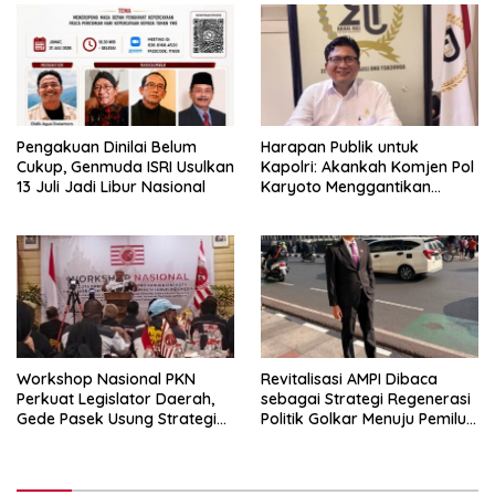
Nasional
Pengakuan Dinilai Belum
Harapan Publik untuk
Cukup, Genmuda ISRI Usulkan
Kapolri: Akankah Komjen Pol
13 Juli Jadi Libur Nasional
Karyoto Menggantikan
Jenderal Listyo Sigit?
Workshop Nasional PKN
Revitalisasi AMPI Dibaca
Perkuat Legislator Daerah,
sebagai Strategi Regenerasi
Gede Pasek Usung Strategi
Politik Golkar Menuju Pemilu
“Cape Verde”
2029