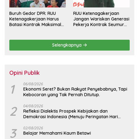
Buruh Gedor DPR: RUU
RUU Ketenagakerjaan
Ketenagakerjaan Harus
Jangan Wariskan Generasi
Batasi Kontrak Maksimal
Pekerja Kontrak Seumur
Setahun dan Pulihkan Upah
Hidup
Berbasis KHL
Selengkapnya
Opini Publik
1
06/08/2026
Ekonomi Seret? Bukan Rakyat Penyebabnya, Tapi
Kebocoran yang Tak Pernah Ditutup.
2
04/08/2026
Refleksi Dialektis Prospek Kebijakan dan
Demokrasi Indonesia (Menuju Peringatan Hari
Kemerdekaan Republik Indonesia)
3
02/08/2026
Belajar Memahami Kaum Betawi