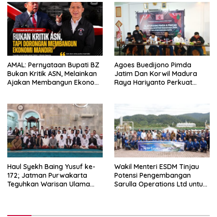
AMAL: Pernyataan Bupati BZ
Agoes Buedijono Pimda
Bukan Kritik ASN, Melainkan
Jatim Dan Korwil Madura
Ajakan Membangun Ekonomi
Raya Hariyanto Perkuat
Mandiri
Konsolidasi PKN, Targetkan
Raih Kursi Legislatif
Haul Syekh Baing Yusuf ke-
Wakil Menteri ESDM Tinjau
172; Jatman Purwakarta
Potensi Pengembangan
Teguhkan Warisan Ulama
Sarulla Operations Ltd untuk
dan Sanad Keilmuan Islam
Perkuat Ketahanan Energi
Nusantara.
Nasional