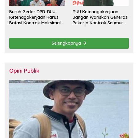
Buruh Gedor DPR: RUU
RUU Ketenagakerjaan
Ketenagakerjaan Harus
Jangan Wariskan Generasi
Batasi Kontrak Maksimal
Pekerja Kontrak Seumur
Setahun dan Pulihkan Upah
Hidup
Berbasis KHL
Selengkapnya
Opini Publik