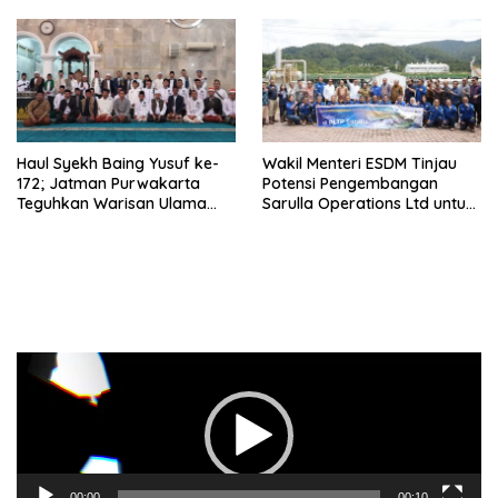
Raih Kursi Legislatif
Haul Syekh Baing Yusuf ke-
Wakil Menteri ESDM Tinjau
172; Jatman Purwakarta
Potensi Pengembangan
Teguhkan Warisan Ulama
Sarulla Operations Ltd untuk
dan Sanad Keilmuan Islam
Perkuat Ketahanan Energi
Nusantara.
Nasional
Pemutar
Video
00:00
00:10