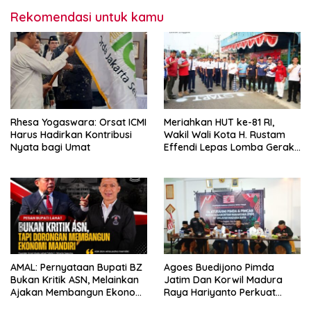
Rekomendasi untuk kamu
Rhesa Yogaswara: Orsat ICMI
Meriahkan HUT ke-81 RI,
Harus Hadirkan Kontribusi
Wakil Wali Kota H. Rustam
Nyata bagi Umat
Effendi Lepas Lomba Gerak
Jalan
AMAL: Pernyataan Bupati BZ
Agoes Buedijono Pimda
Bukan Kritik ASN, Melainkan
Jatim Dan Korwil Madura
Ajakan Membangun Ekonomi
Raya Hariyanto Perkuat
Mandiri
Konsolidasi PKN, Targetkan