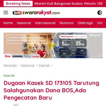
Langsung
asi
Breaking News
Misteri Kuli Bangunan Kudus: Penulis 100 Kitab dan
ke
konten
Home
Nasional
Internasional
Ekonomi
Olahraga
Otom
Beranda
Nasional
Daerah
Daerah
Dugaan Kasek SD 173105 Tarutung
Salahgunakan Dana BOS,Ada
Pengecatan Baru
Red