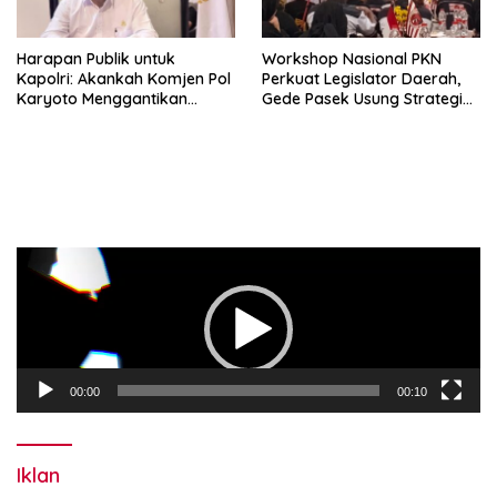
Harapan Publik untuk
Workshop Nasional PKN
Kapolri: Akankah Komjen Pol
Perkuat Legislator Daerah,
Karyoto Menggantikan
Gede Pasek Usung Strategi
Jenderal Listyo Sigit?
“Cape Verde”
Pemutar
Video
00:00
00:10
Iklan