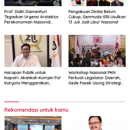
Prof. Didin Damanhuri
Pengakuan Dinilai Belum
Tegaskan Urgensi Arsitektur
Cukup, Genmuda ISRI Usulkan
Perekonomian Nasional
13 Juli Jadi Libur Nasional
dalam Peluncuran Buku
Soemitro dan Simposium
Nasional
Harapan Publik untuk
Workshop Nasional PKN
Kapolri: Akankah Komjen Pol
Perkuat Legislator Daerah,
Karyoto Menggantikan
Gede Pasek Usung Strategi
Jenderal Listyo Sigit?
“Cape Verde”
Rekomendasi untuk kamu