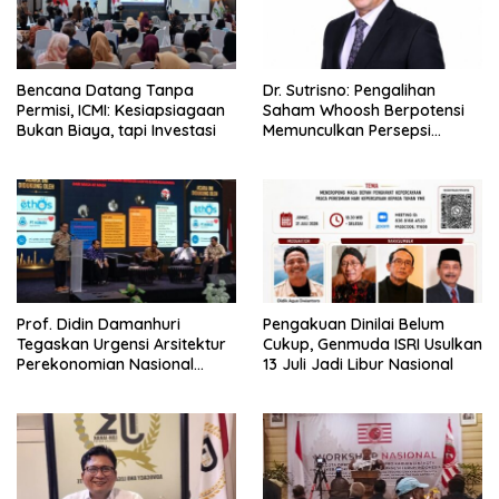
Bencana Datang Tanpa
Dr. Sutrisno: Pengalihan
Permisi, ICMI: Kesiapsiagaan
Saham Whoosh Berpotensi
Bukan Biaya, tapi Investasi
Memunculkan Persepsi
Special Treatment
Prof. Didin Damanhuri
Pengakuan Dinilai Belum
Tegaskan Urgensi Arsitektur
Cukup, Genmuda ISRI Usulkan
Perekonomian Nasional
13 Juli Jadi Libur Nasional
dalam Peluncuran Buku
Soemitro dan Simposium
Nasional