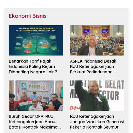
Ekonomi Bisnis
Benarkah Tarif Pajak
ASPEK Indonesia Desak
Indonesia Paling Kejam
RUU Ketenagakerjaan
Dibanding Negara Lain?
Perkuat Perlindungan
Pekerja dan Jamin Hak
Pesangon
Buruh Gedor DPR: RUU
RUU Ketenagakerjaan
Ketenagakerjaan Harus
Jangan Wariskan Generasi
Batasi Kontrak Maksimal
Pekerja Kontrak Seumur
Setahun dan Pulihkan Upah
Hidup