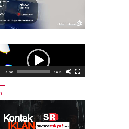
utar
o
00:00
00:10
an