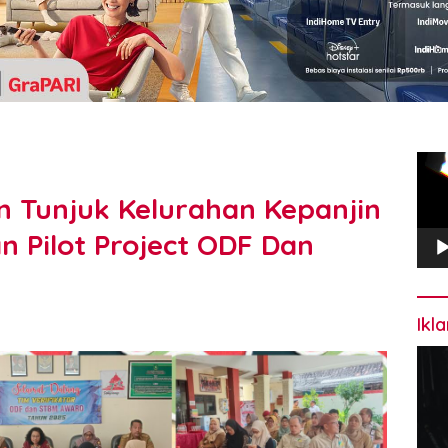
Pem
Vide
 Tunjuk Kelurahan Kepanjin
n Pilot Project ODF Dan
Ikl