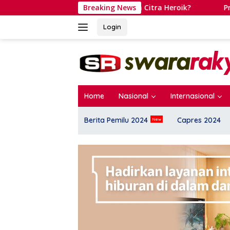
Langsung
ncar Bangun Citra Heroik?
Breaking News
Prof. Didin Damanhuri Tega
ke
konten
Login
Home
Nasional
Internasional
Berita Pemilu 2024
Capres 2024