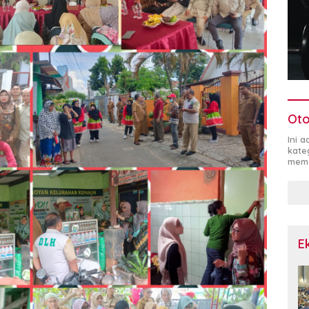
Oto
Ini 
kate
mema
E