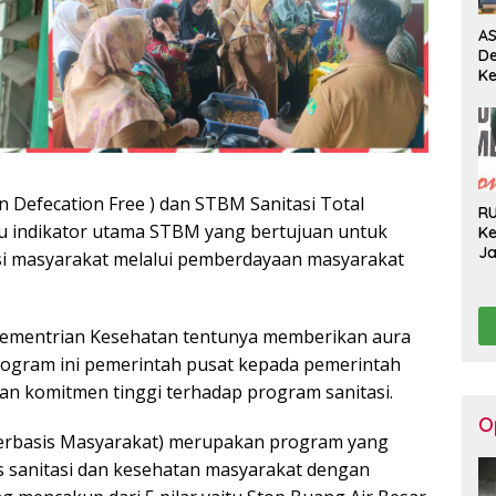
AS
D
Ke
Pe
Pe
Pe
H
Defecation Free ) dan STBM Sanitasi Total
R
tu indikator utama STBM yang bertujuan untuk
Ke
J
si masyarakat melalui pemberdayaan masyarakat
Ge
Ko
Hi
h Kementrian Kesehatan tentunya memberikan aura
program ini pemerintah pusat kepada pemerintah
an komitmen tinggi terhadap program sanitasi.
O
Berbasis Masyarakat) merupakan program yang
s sanitasi dan kesehatan masyarakat dengan