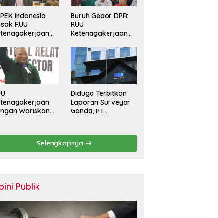
PEK Indonesia
Buruh Gedor DPR:
esak RUU
RUU
tenagakerjaan
Ketenagakerjaan
rkuat
Harus Batasi
rlindungan
Kontrak Maksimal
kerja dan Jamin
Setahun dan
ak Pesangon
Pulihkan Upah
Berbasis KHL
UU
Diduga Terbitkan
tenagakerjaan
Laporan Surveyor
angan Wariskan
Ganda, PT
nerasi Pekerja
Sucofindo
ntrak Seumur
Dilaporkan! Ada
dup
Desakan Copot
Selengkapnya
Total Direksi dan
Komisaris
pini Publik