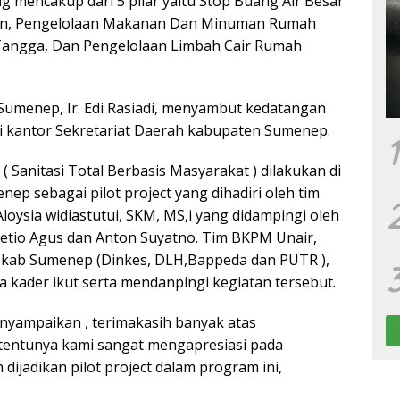
g mencakup dari 5 pilar yaitu Stop Buang Air Besar
un, Pengelolaan Makanan Dan Minuman Rumah
angga, Dan Pengelolaan Limbah Cair Rumah
. Sumenep, Ir. Edi Rasiadi, menyambut kedatangan
di kantor Sekretariat Daerah kabupaten Sumenep.
1
 Sanitasi Total Berbasis Masyarakat ) dilakukan di
nep sebagai pilot project yang dihadiri oleh tim
Aloysia widiastutui, SKM, MS,i yang didampingi oleh
etio Agus dan Anton Suyatno. Tim BKPM Unair,
 kab Sumenep (Dinkes, DLH,Bappeda dan PUTR ),
kader ikut serta mendanpingi kegiatan tersebut.
enyampaikan , terimakasih banyak atas
tentunya kami sangat mengapresiasi pada
dijadikan pilot project dalam program ini,