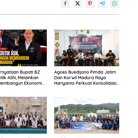
rnyataan Bupati BZ
Agoes Buedijono Pimda Jatim
itik ASN, Melainkan
Dan Korwil Madura Raya
Membangun Ekonomi
Hariyanto Perkuat Konsolidasi
PKN, Targetkan Raih Kursi
Legislatif