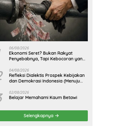
06/08/2026
Ekonomi Seret? Bukan Rakyat
Penyebabnya, Tapi Kebocoran yang
Tak Pernah Ditutup.
2
04/08/2026
Refleksi Dialektis Prospek Kebijakan
dan Demokrasi Indonesia (Menuju
Peringatan Hari Kemerdekaan
Republik Indonesia)
3
02/08/2026
Belajar Memahami Kaum Betawi
Selengkapnya