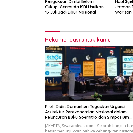
Pengakuan Dinilai Belum
Haul Sye
Cukup, Genmuda ISRI Usulkan
Jatman 
13 Juli Jadi Libur Nasional
Warisan
Keilmuan
Rekomendasi untuk kamu
Prof. Didin Damanhuri Tegaskan Urgensi
Arsitektur Perekonomian Nasional dalam
Peluncuran Buku Soemitro dan Simposium
Nasional
JAKARTA, Swararakyat.com – Sejarah bangsa-ba
besar menunjukkan bahwa kebangkitan nasion