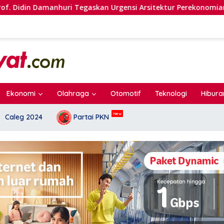
skan Urgensi Arsitektur Perekonomian Nasional dalam Peluncu
Ekonomi
Olahraga
Otomotif
Teknologi
Hibura
Caleg 2024
Partai PKN