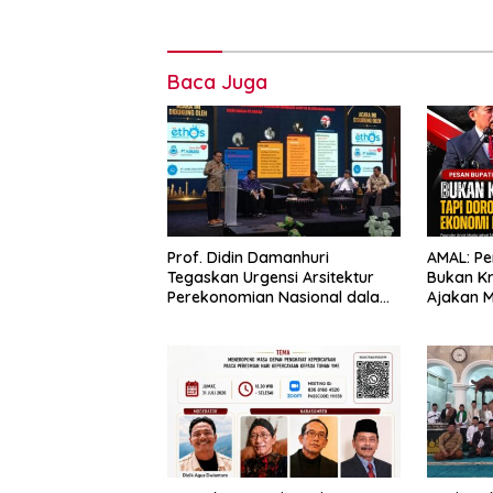
Baca Juga
Prof. Didin Damanhuri
AMAL: Pe
Tegaskan Urgensi Arsitektur
Bukan Kr
Perekonomian Nasional dalam
Ajakan 
Peluncuran Buku Soemitro dan
Mandiri
Simposium Nasional