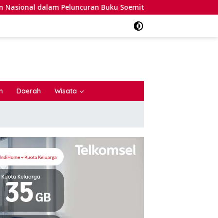
ran Buku Soemitro dan Simposium Nasional
AMAL: Perny
n
Daerah
Wisata