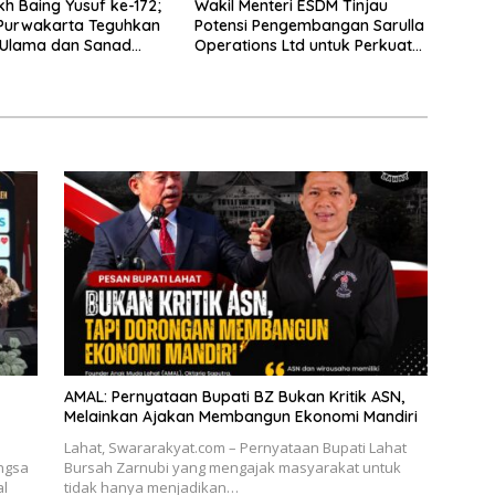
kh Baing Yusuf ke-172;
Wakil Menteri ESDM Tinjau
Purwakarta Teguhkan
Potensi Pengembangan Sarulla
 Ulama dan Sanad
Operations Ltd untuk Perkuat
 Islam Nusantara.
Ketahanan Energi Nasional
AMAL: Pernyataan Bupati BZ Bukan Kritik ASN,
Melainkan Ajakan Membangun Ekonomi Mandiri
Lahat, Swararakyat.com – Pernyataan Bupati Lahat
ngsa
Bursah Zarnubi yang mengajak masyarakat untuk
al
tidak hanya menjadikan…