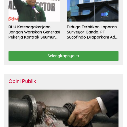
RUU Ketenagakerjaan
Diduga Terbitkan Laporan
Jangan Wariskan Generasi
Surveyor Ganda, PT
Pekerja Kontrak Seumur
Sucofindo Dilaporkan! Ada
Hidup
Desakan Copot Total
Direksi dan Komisaris
Selengkapnya
Opini Publik