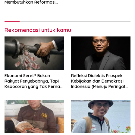
Membutuhkan Reformasi
Radikal
Rekomendasi untuk kamu
Ekonomi Seret? Bukan
Refleksi Dialektis Prospek
Rakyat Penyebabnya, Tapi
Kebijakan dan Demokrasi
Kebocoran yang Tak Pernah
Indonesia (Menuju Peringatan
Ditutup.
Hari Kemerdekaan Republik
Indonesia)