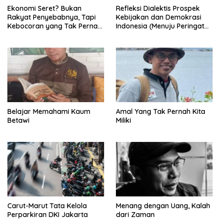
Ekonomi Seret? Bukan
Refleksi Dialektis Prospek
Rakyat Penyebabnya, Tapi
Kebijakan dan Demokrasi
Kebocoran yang Tak Pernah
Indonesia (Menuju Peringatan
Ditutup.
Hari Kemerdekaan Republik
Indonesia)
Belajar Memahami Kaum
Amal Yang Tak Pernah Kita
Betawi
Miliki
Carut-Marut Tata Kelola
Menang dengan Uang, Kalah
Perparkiran DKI Jakarta
dari Zaman