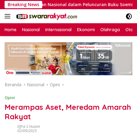
Langsung
erekonomian Nasional dalam Peluncuran Buku Soemitro dan Si
Breaking News
ke
konten
Home
Nasional
Internasional
Ekonomi
Olahraga
Otom
Beranda
Nasional
Opini
Opini
Merampas Aset, Meredam Amarah
Rakyat
Effra S Husein
02/09/2025