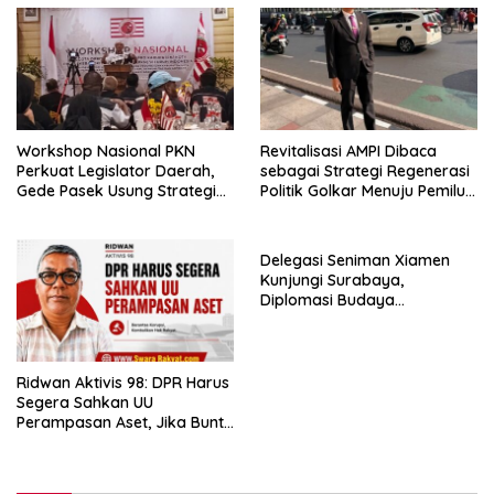
Workshop Nasional PKN
Revitalisasi AMPI Dibaca
Perkuat Legislator Daerah,
sebagai Strategi Regenerasi
Gede Pasek Usung Strategi
Politik Golkar Menuju Pemilu
“Cape Verde”
2029
Delegasi Seniman Xiamen
Kunjungi Surabaya,
Diplomasi Budaya
Indonesia–Tiongkok Kian
Erat
Ridwan Aktivis 98: DPR Harus
Segera Sahkan UU
Perampasan Aset, Jika Buntu
Presiden Diminta Terbitkan
Perppu