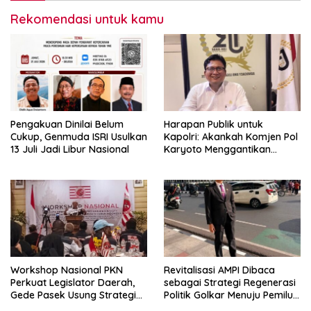
Rekomendasi untuk kamu
Pengakuan Dinilai Belum
Harapan Publik untuk
Cukup, Genmuda ISRI Usulkan
Kapolri: Akankah Komjen Pol
13 Juli Jadi Libur Nasional
Karyoto Menggantikan
Jenderal Listyo Sigit?
Workshop Nasional PKN
Revitalisasi AMPI Dibaca
Perkuat Legislator Daerah,
sebagai Strategi Regenerasi
Gede Pasek Usung Strategi
Politik Golkar Menuju Pemilu
“Cape Verde”
2029