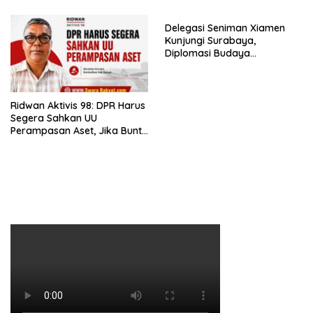
Delegasi Seniman Xiamen
Kunjungi Surabaya,
Diplomasi Budaya
Indonesia–Tiongkok Kian
Erat
Ridwan Aktivis 98: DPR Harus
Segera Sahkan UU
Perampasan Aset, Jika Buntu
Presiden Diminta Terbitkan
Perppu