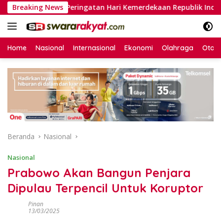
Langsung
ia (Menuju Peringatan Hari Kemerdekaan Republik Indonesia)
Breaking News
ke
konten
Home
Nasional
Internasional
Ekonomi
Olahraga
Otom
Beranda
Nasional
Nasional
Prabowo Akan Bangun Penjara
Dipulau Terpencil Untuk Koruptor
Pinan
13/03/2025