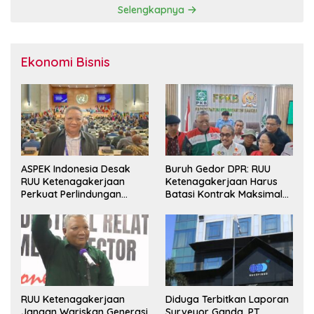
Selengkapnya
Ekonomi Bisnis
ASPEK Indonesia Desak
Buruh Gedor DPR: RUU
RUU Ketenagakerjaan
Ketenagakerjaan Harus
Perkuat Perlindungan
Batasi Kontrak Maksimal
Pekerja dan Jamin Hak
Setahun dan Pulihkan Upah
Pesangon
Berbasis KHL
RUU Ketenagakerjaan
Diduga Terbitkan Laporan
Jangan Wariskan Generasi
Surveyor Ganda, PT