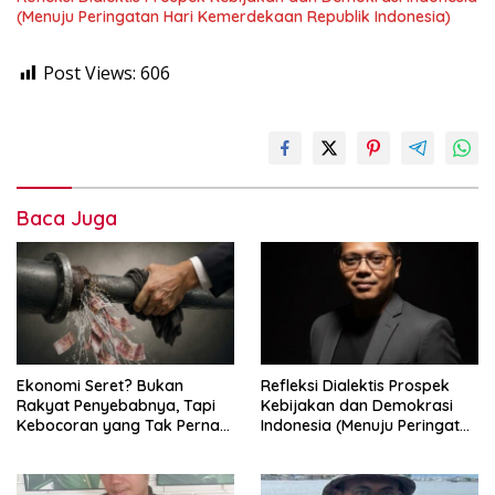
(Menuju Peringatan Hari Kemerdekaan Republik Indonesia)
Post Views:
606
Baca Juga
Ekonomi Seret? Bukan
Refleksi Dialektis Prospek
Rakyat Penyebabnya, Tapi
Kebijakan dan Demokrasi
Kebocoran yang Tak Pernah
Indonesia (Menuju Peringatan
Ditutup.
Hari Kemerdekaan Republik
Indonesia)