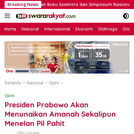
Langsung
luncuran Buku Soemitro dan Simposium Nasional
Breaking News
AMAL: 
ke
konten
Home
Nasional
Internasional
Ekonomi
Olahraga
Otom
Beranda
Nasional
Opini
Opini
Presiden Prabowo Akan
Menunaikan Amanah Sekalipun
Menelan Pil Pahit
Effra S Husein