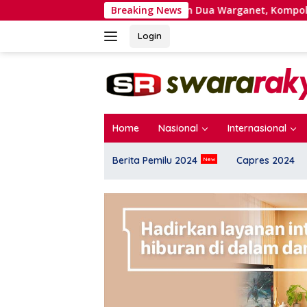
Langsung
Heboh Penangkapan Dua Warganet, Kompolnas Sentil Polisi: D
Breaking News
ke
konten
Login
Home
Nasional
Internasional
Berita Pemilu 2024
Capres 2024