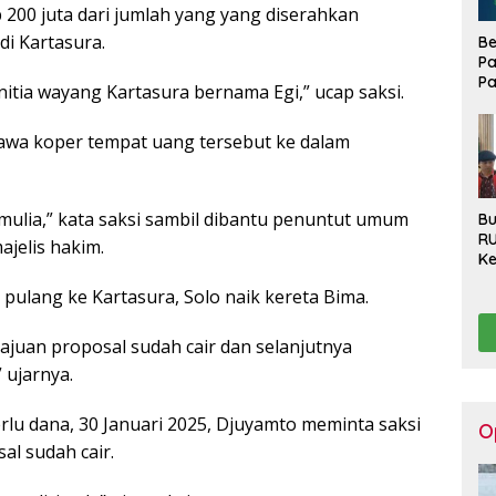
200 juta dari jumlah yang yang diserahkan
di Kartasura.
Be
Pa
Pa
itia wayang Kartasura bernama Egi,” ucap saksi.
Di
La
awa koper tempat uang tersebut ke dalam
 mulia,” kata saksi sambil dibantu penuntut umum
Bu
R
jelis hakim.
Ke
Ha
 pulang ke Kartasura, Solo naik kereta Bima.
Ko
Se
Pu
ajuan proposal sudah cair dan selanjutnya
Be
 ujarnya.
u dana, 30 Januari 2025, Djuyamto meminta saksi
O
al sudah cair.