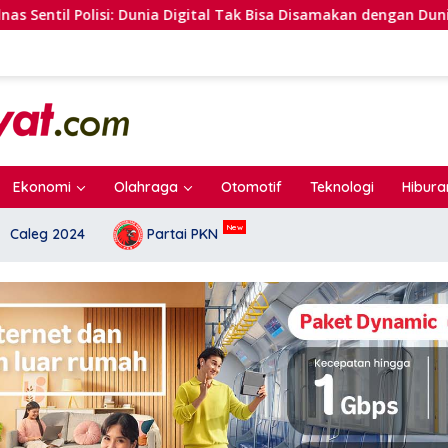
unia Digital Tak Bisa Disamakan dengan Dunia Nyata
B
Ekonomi
Olahraga
Otomotif
Teknologi
Hibura
Caleg 2024
Partai PKN