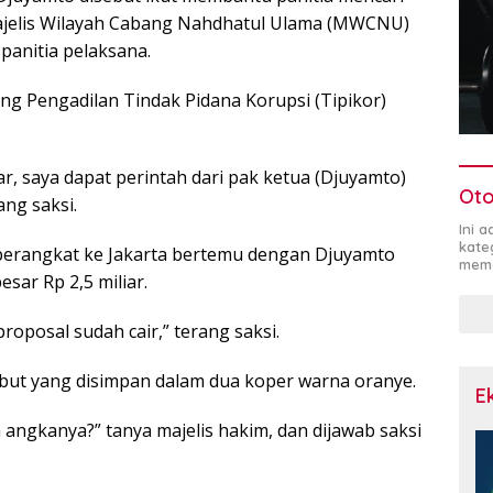
jelis Wilayah Cabang Nahdhatul Ulama (MWCNU)
panitia pelaksana.
ang Pengadilan Tindak Pidana Korupsi (Tipikor)
ar, saya dapat perintah dari pak ketua (Djuyamto)
Oto
ng saksi.
Ini 
kate
 berangkat ke Jakarta bertemu dengan Djuyamto
mema
ar Rp 2,5 miliar.
proposal sudah cair,” terang saksi.
ut yang disimpan dalam dua koper warna oranye.
E
a angkanya?” tanya majelis hakim, dan dijawab saksi