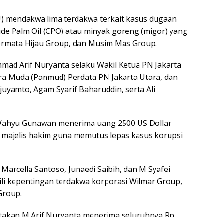
) mendakwa lima terdakwa terkait kasus dugaan
ude Palm Oil (CPO) atau minyak goreng (migor) yang
ermata Hijau Group, dan Musim Mas Group.
mad Arif Nuryanta selaku Wakil Ketua PN Jakarta
a Muda (Panmud) Perdata PN Jakarta Utara, dan
juyamto, Agam Syarif Baharuddin, serta Ali
Wahyu Gunawan menerima uang 2500 US Dollar
 majelis hakim guna memutus lepas kasus korupsi
, Marcella Santoso, Junaedi Saibih, dan M Syafei
li kepentingan terdakwa korporasi Wilmar Group,
Group.
gatakan M Arif Nuryanta menerima seluruhnya Rp