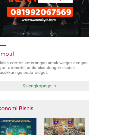
motif
adalah contoh keterangan untuk widget dengan
gori otomotif, anda bisa dengan mudah
sukkannya pada widget.
Selengkapnya
konomi Bisnis