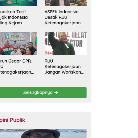
narkah Tarif
ASPEK Indonesia
jak Indonesia
Desak RUU
ling Kejam
Ketenagakerjaan
banding Negara
Perkuat
in?
Perlindungan
Pekerja dan Jamin
Hak Pesangon
ruh Gedor DPR:
RUU
UU
Ketenagakerjaan
tenagakerjaan
Jangan Wariskan
rus Batasi
Generasi Pekerja
ntrak Maksimal
Kontrak Seumur
tahun dan
Hidup
Selengkapnya
lihkan Upah
rbasis KHL
pini Publik