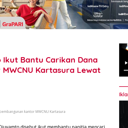
 Ikut Bantu Carikan Dana
 MWCNU Kartasura Lewat
Ikl
a pembangunan kantor MWCNU Kartasura
Djuyamto disebut ikut membantu panitia mencari