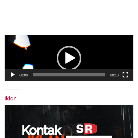
Pemutar
Video
00:00
00:10
Iklan