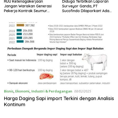
enagakerjaan
Diduga Terbitkan Laporan
ASPEK Ind
ariskan Generasi
Surveyor Ganda, PT
Ketenaga
Kontrak Seumur
Sucofindo Dilaporkan! Ada
Menjadi Ti
Desakan Copot Total Direksi
Perlindun
dan Komisaris
Bisnis
,
Ekonomi
,
Industri & Perdagangan
08/02/2025
Harga Daging Sapi import Terkini dengan Analisis
Kontinum