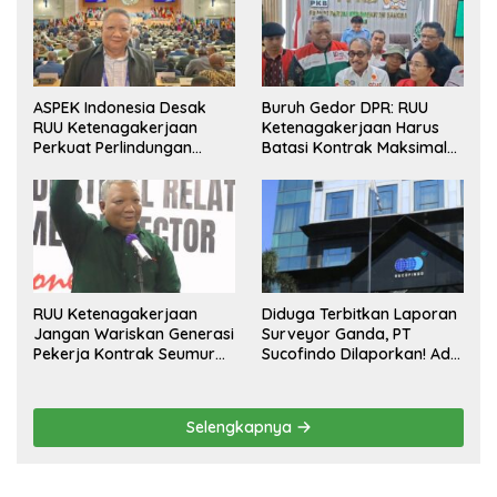
ASPEK Indonesia Desak
Buruh Gedor DPR: RUU
RUU Ketenagakerjaan
Ketenagakerjaan Harus
Perkuat Perlindungan
Batasi Kontrak Maksimal
Pekerja dan Jamin Hak
Setahun dan Pulihkan Upah
Pesangon
Berbasis KHL
RUU Ketenagakerjaan
Diduga Terbitkan Laporan
Jangan Wariskan Generasi
Surveyor Ganda, PT
Pekerja Kontrak Seumur
Sucofindo Dilaporkan! Ada
Hidup
Desakan Copot Total
Direksi dan Komisaris
Selengkapnya