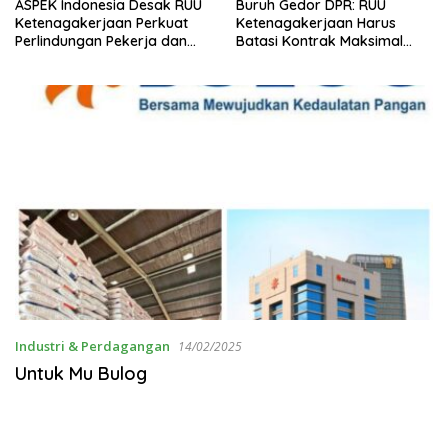
ASPEK Indonesia Desak RUU
Buruh Gedor DPR: RUU
Ketenagakerjaan Perkuat
Ketenagakerjaan Harus
Perlindungan Pekerja dan
Batasi Kontrak Maksimal
Jamin Hak Pesangon
Setahun dan Pulihkan Upah
Berbasis KHL
Industri & Perdagangan
14/02/2025
Untuk Mu Bulog