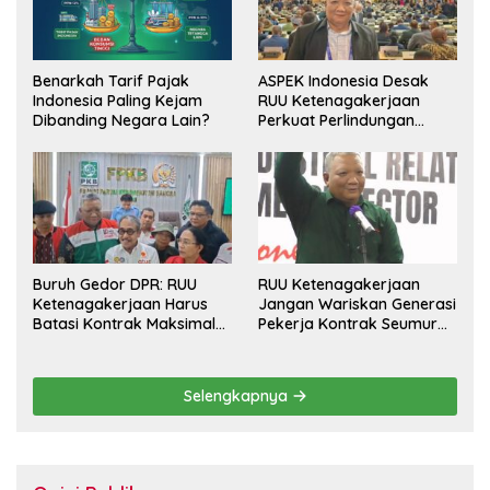
Benarkah Tarif Pajak
ASPEK Indonesia Desak
Indonesia Paling Kejam
RUU Ketenagakerjaan
Dibanding Negara Lain?
Perkuat Perlindungan
Pekerja dan Jamin Hak
Pesangon
Buruh Gedor DPR: RUU
RUU Ketenagakerjaan
Ketenagakerjaan Harus
Jangan Wariskan Generasi
Batasi Kontrak Maksimal
Pekerja Kontrak Seumur
Setahun dan Pulihkan Upah
Hidup
Berbasis KHL
Selengkapnya