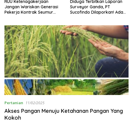
RUU Ketenagakerjaan
Diduga Terbitkan Laporan
Jangan Wariskan Generasi
Surveyor Ganda, PT
Pekerja Kontrak Seumur
Sucofindo Dilaporkan! Ada
Hidup
Desakan Copot Total Direksi
dan Komisaris
Pertanian
11/02/2025
Akses Pangan Menuju Ketahanan Pangan Yang
Kokoh