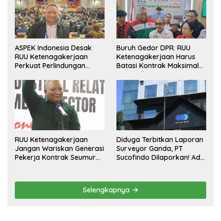
ASPEK Indonesia Desak
Buruh Gedor DPR: RUU
RUU Ketenagakerjaan
Ketenagakerjaan Harus
Perkuat Perlindungan
Batasi Kontrak Maksimal
Pekerja dan Jamin Hak
Setahun dan Pulihkan Upah
Pesangon
Berbasis KHL
RUU Ketenagakerjaan
Diduga Terbitkan Laporan
Jangan Wariskan Generasi
Surveyor Ganda, PT
Pekerja Kontrak Seumur
Sucofindo Dilaporkan! Ada
Hidup
Desakan Copot Total
Direksi dan Komisaris
Selengkapnya