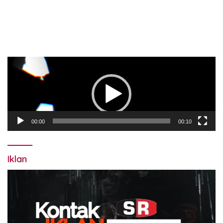
Pemutar
Video
00:00
00:10
Iklan