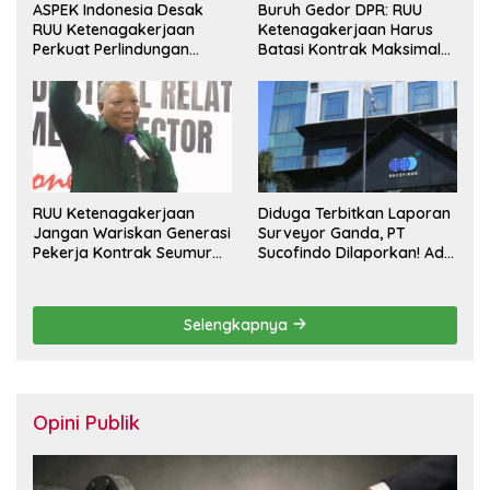
ASPEK Indonesia Desak
Buruh Gedor DPR: RUU
RUU Ketenagakerjaan
Ketenagakerjaan Harus
Perkuat Perlindungan
Batasi Kontrak Maksimal
Pekerja dan Jamin Hak
Setahun dan Pulihkan Upah
Pesangon
Berbasis KHL
RUU Ketenagakerjaan
Diduga Terbitkan Laporan
Jangan Wariskan Generasi
Surveyor Ganda, PT
Pekerja Kontrak Seumur
Sucofindo Dilaporkan! Ada
Hidup
Desakan Copot Total
Direksi dan Komisaris
Selengkapnya
Opini Publik