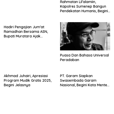
Rahmatan Lil’alamiin,
Kapolres Sumenep Bangun
Pendekatan Humanis, Begini
Pesan Moralnya
Hadiri Pengajian Jum’at
Ramadhan Bersama ASN,
Bupati Muratara Ajak
Sebagai Introspeksi diri
Memperbaiki Kualitas
Pelayanan ke masyarakat
Puasa Dan Bahasa Universal
Peradaban
Akhmad Juhairi, Apresiasi
PT. Garam Siapkan
Program Mudik Gratis 2025,
Swasembada Garam
Begini Jelasnya
Nasional, Begini Kata Menteri
KKP