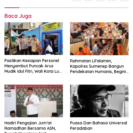
Baca Juga
Pastikan Kesiapan Personel
Rahmatan Lil’alamiin,
Menyambut Puncak Arus
Kapolres Sumenep Bangun
Mudik Idul Fitri, Wali Kota Ludi
Pendekatan Humanis, Begini
Oliansyah Tinjau Pos
Pesan Moralnya
Pengamanan
Hadiri Pengajian Jum’at
Puasa Dan Bahasa Universal
Ramadhan Bersama ASN,
Peradaban