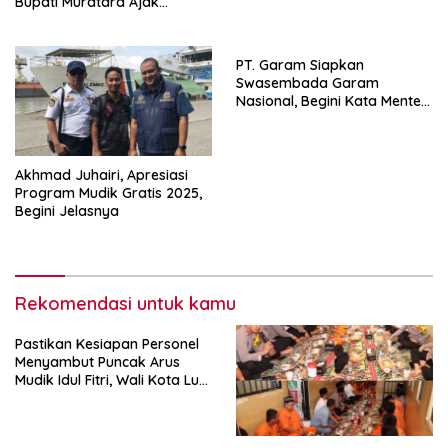
Bupati Muratara Ajak
Sebagai Introspeksi diri
Memperbaiki Kualitas
Pelayanan ke masyarakat
PT. Garam Siapkan
Swasembada Garam
Nasional, Begini Kata Menteri
KKP
Akhmad Juhairi, Apresiasi
Program Mudik Gratis 2025,
Begini Jelasnya
Rekomendasi untuk kamu
Pastikan Kesiapan Personel
Menyambut Puncak Arus
Mudik Idul Fitri, Wali Kota Ludi
Oliansyah Tinjau Pos
Pengamanan