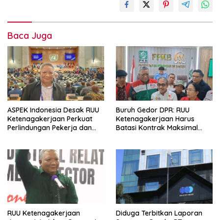
Baca Juga
ASPEK Indonesia Desak RUU
Buruh Gedor DPR: RUU
Ketenagakerjaan Perkuat
Ketenagakerjaan Harus
Perlindungan Pekerja dan
Batasi Kontrak Maksimal
Jamin Hak Pesangon
Setahun dan Pulihkan Upah
Berbasis KHL
RUU Ketenagakerjaan
Diduga Terbitkan Laporan