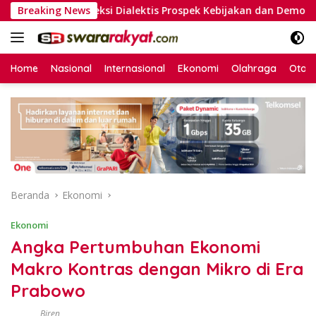
Langsung
Refleksi Dialektis Prospek Kebijakan dan Demokrasi Indonesi
Breaking News
ke
konten
Home
Nasional
Internasional
Ekonomi
Olahraga
Otom
Beranda
Ekonomi
Ekonomi
Angka Pertumbuhan Ekonomi
Makro Kontras dengan Mikro di Era
Prabowo
Biren