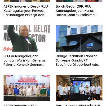
ASPEK Indonesia Desak RUU
Buruh Gedor DPR: RUU
Ketenagakerjaan Perkuat
Ketenagakerjaan Harus
Perlindungan Pekerja dan
Batasi Kontrak Maksimal
Jamin Hak Pesangon
Setahun dan Pulihkan Upah
Berbasis KHL
RUU Ketenagakerjaan
Diduga Terbitkan Laporan
Jangan Wariskan Generasi
Surveyor Ganda, PT
Pekerja Kontrak Seumur
Sucofindo Dilaporkan! Ada
Hidup
Desakan Copot Total Direksi
dan Komisaris
ASPEK Indonesia: RUU
Baru 16 Juta UMKM Miliki NIB,