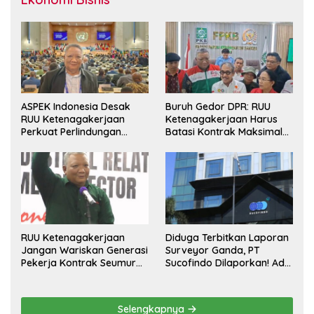
ASPEK Indonesia Desak
Buruh Gedor DPR: RUU
RUU Ketenagakerjaan
Ketenagakerjaan Harus
Perkuat Perlindungan
Batasi Kontrak Maksimal
Pekerja dan Jamin Hak
Setahun dan Pulihkan Upah
Pesangon
Berbasis KHL
RUU Ketenagakerjaan
Diduga Terbitkan Laporan
Jangan Wariskan Generasi
Surveyor Ganda, PT
Pekerja Kontrak Seumur
Sucofindo Dilaporkan! Ada
Hidup
Desakan Copot Total
Direksi dan Komisaris
Selengkapnya