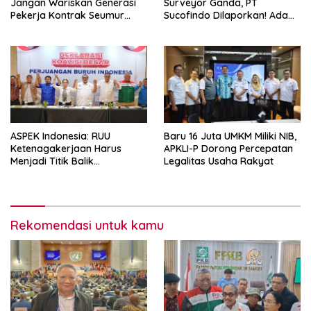
Jangan Wariskan Generasi
Surveyor Ganda, PT
Pekerja Kontrak Seumur
Sucofindo Dilaporkan! Ada
Hidup
Desakan Copot Total Direksi
dan Komisaris
ASPEK Indonesia: RUU
Baru 16 Juta UMKM Miliki NIB,
Ketenagakerjaan Harus
APKLI-P Dorong Percepatan
Menjadi Titik Balik
Legalitas Usaha Rakyat
Perlindungan Pekerja
Rekomendasi untuk kamu