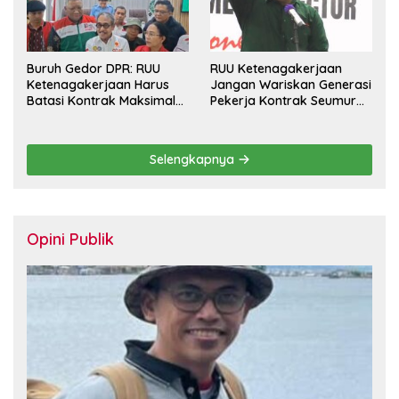
Buruh Gedor DPR: RUU
RUU Ketenagakerjaan
Ketenagakerjaan Harus
Jangan Wariskan Generasi
Batasi Kontrak Maksimal
Pekerja Kontrak Seumur
Setahun dan Pulihkan Upah
Hidup
Berbasis KHL
Selengkapnya
Opini Publik