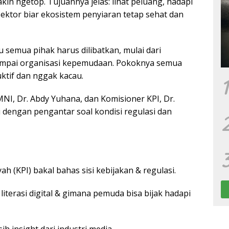
akin ngetop. Tujuannya jelas: lihat peluang, hadapi
 sektor biar ekosistem penyiaran tetap sehat dan
au semua pihak harus dilibatkan, mulai dari
 sampai organisasi kepemudaan. Pokoknya semua
ktif dan nggak kacau.
1
MNI, Dr. Abdy Yuhana, dan Komisioner KPI, Dr.
i dengan pengantar soal kondisi regulasi dan
yah (KPI) bakal bahas sisi kebijakan & regulasi.
literasi digital & gimana pemuda bisa bijak hadapi
h insight dari industri media.