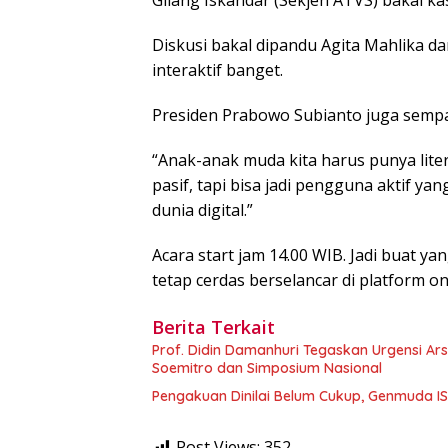
Diskusi bakal dipandu Agita Mahlika d
interaktif banget.
Presiden Prabowo Subianto juga sempat 
“Anak-anak muda kita harus punya liter
pasif, tapi bisa jadi pengguna aktif yan
dunia digital.”
Acara start jam 14.00 WIB. Jadi buat y
tetap cerdas berselancar di platform o
Berita Terkait
Prof. Didin Damanhuri Tegaskan Urgensi Ar
Soemitro dan Simposium Nasional
Pengakuan Dinilai Belum Cukup, Genmuda ISRI
Post Views:
352