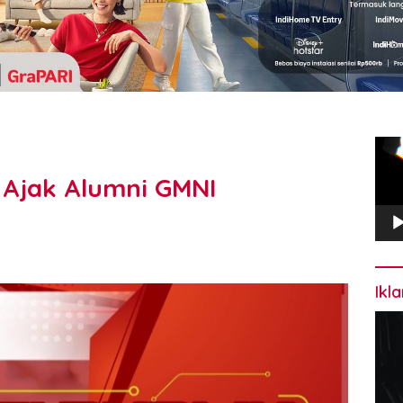
Pem
Vide
I Ajak Alumni GMNI
Ikl