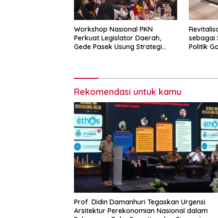
Workshop Nasional PKN
Revitalis
Perkuat Legislator Daerah,
sebagai 
Gede Pasek Usung Strategi
Politik G
“Cape Verde”
2029
Rekomendasi untuk kamu
Prof. Didin Damanhuri Tegaskan Urgensi
Arsitektur Perekonomian Nasional dalam