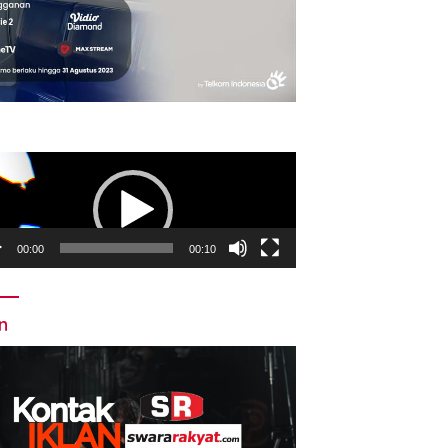
utar
o
00:00
00:10
an