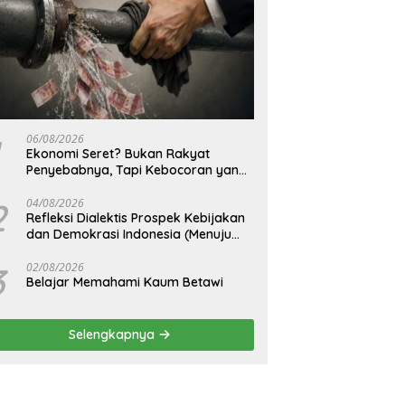
06/08/2026
Ekonomi Seret? Bukan Rakyat
Penyebabnya, Tapi Kebocoran yang
Tak Pernah Ditutup.
2
04/08/2026
Refleksi Dialektis Prospek Kebijakan
dan Demokrasi Indonesia (Menuju
Peringatan Hari Kemerdekaan
Republik Indonesia)
3
02/08/2026
Belajar Memahami Kaum Betawi
Selengkapnya