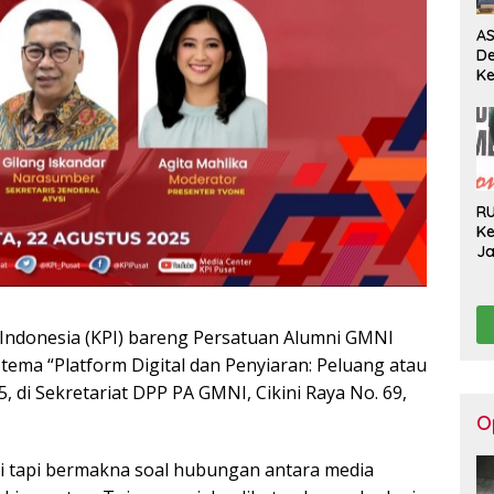
AS
D
Ke
Pe
Pe
Pe
H
R
Ke
J
Ge
Ko
Hi
 Indonesia (KPI) bareng Persatuan Alumni GMNI
 tema “Platform Digital dan Penyiaran: Peluang atau
 di Sekretariat DPP PA GMNI, Cikini Raya No. 69,
O
tai tapi bermakna soal hubungan antara media