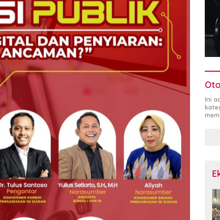
Oto
Ini 
kate
mema
E