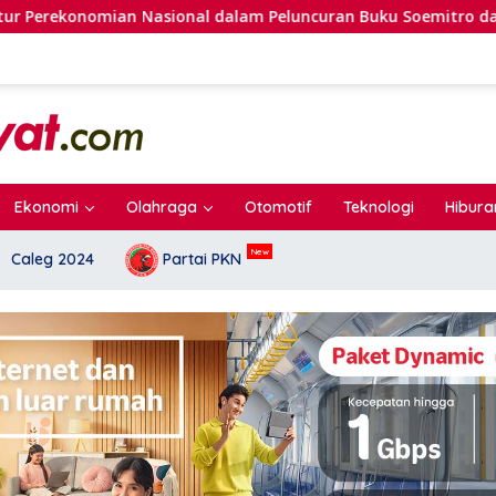
 dalam Peluncuran Buku Soemitro dan Simposium Nasional
Ekonomi
Olahraga
Otomotif
Teknologi
Hibura
Caleg 2024
Partai PKN