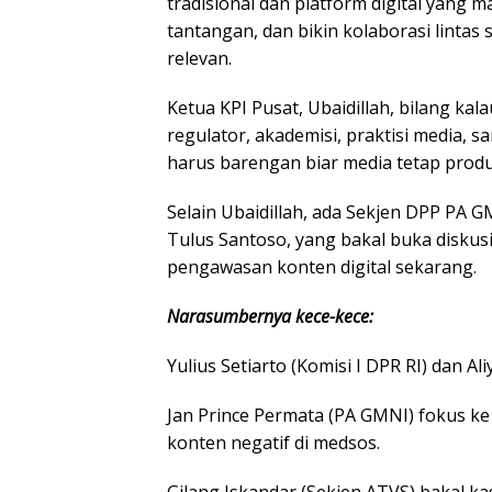
tradisional dan platform digital yang m
tantangan, dan bikin kolaborasi lintas
relevan.
Ketua KPI Pusat, Ubaidillah, bilang kal
regulator, akademisi, praktisi media,
harus barengan biar media tetap produ
Selain Ubaidillah, ada Sekjen DPP PA G
Tulus Santoso, yang bakal buka diskus
pengawasan konten digital sekarang.
Narasumbernya kece-kece:
Yulius Setiarto (Komisi I DPR RI) dan Ali
Jan Prince Permata (PA GMNI) fokus ke 
konten negatif di medsos.
Gilang Iskandar (Sekjen ATVS) bakal kasi