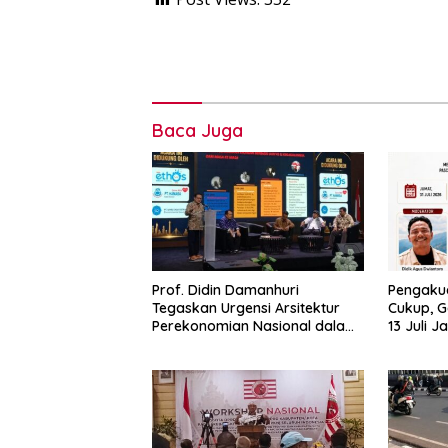
Baca Juga
Prof. Didin Damanhuri
Pengakua
Tegaskan Urgensi Arsitektur
Cukup, G
Perekonomian Nasional dalam
13 Juli J
Peluncuran Buku Soemitro dan
Simposium Nasional