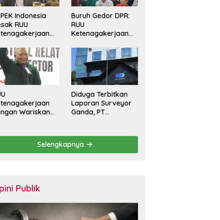
PEK Indonesia
Buruh Gedor DPR:
esak RUU
RUU
tenagakerjaan
Ketenagakerjaan
rkuat
Harus Batasi
rlindungan
Kontrak Maksimal
kerja dan Jamin
Setahun dan
ak Pesangon
Pulihkan Upah
Berbasis KHL
UU
Diduga Terbitkan
tenagakerjaan
Laporan Surveyor
angan Wariskan
Ganda, PT
nerasi Pekerja
Sucofindo
ntrak Seumur
Dilaporkan! Ada
dup
Desakan Copot
Selengkapnya
Total Direksi dan
Komisaris
pini Publik