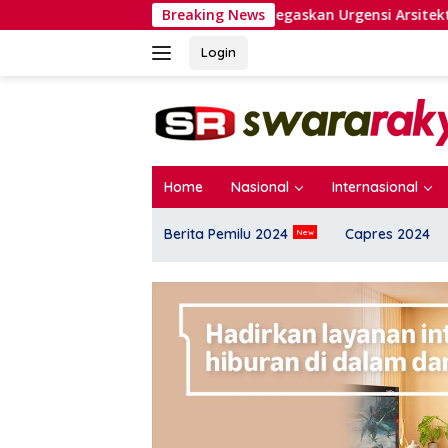
Langsung
amanhuri Tegaskan Urgensi Arsitektur Perekonomian Nasional
Breaking News
ke
konten
Login
Home
Nasional
Internasional
Berita Pemilu 2024
Capres 2024