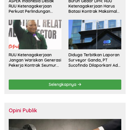
ASPEK Indonesia Desak
Buruh Gedor DPR: RUU
RUU Ketenagakerjaan
Ketenagakerjaan Harus
Perkuat Perlindungan
Batasi Kontrak Maksimal
Pekerja dan Jamin Hak
Setahun dan Pulihkan Upah
Pesangon
Berbasis KHL
RUU Ketenagakerjaan
Diduga Terbitkan Laporan
Jangan Wariskan Generasi
Surveyor Ganda, PT
Pekerja Kontrak Seumur
Sucofindo Dilaporkan! Ada
Hidup
Desakan Copot Total
Direksi dan Komisaris
Selengkapnya
Opini Publik