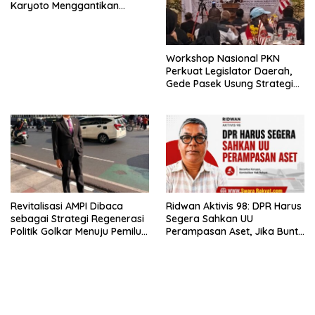
Karyoto Menggantikan
Jenderal Listyo Sigit?
Workshop Nasional PKN
Perkuat Legislator Daerah,
Gede Pasek Usung Strategi
“Cape Verde”
Revitalisasi AMPI Dibaca
Ridwan Aktivis 98: DPR Harus
sebagai Strategi Regenerasi
Segera Sahkan UU
Politik Golkar Menuju Pemilu
Perampasan Aset, Jika Buntu
2029
Presiden Diminta Terbitkan
Perppu