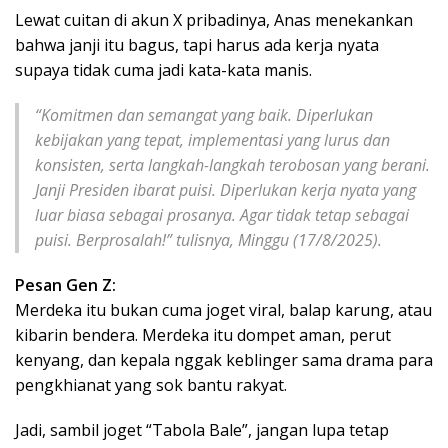
Lewat cuitan di akun X pribadinya, Anas menekankan
bahwa janji itu bagus, tapi harus ada kerja nyata
supaya tidak cuma jadi kata-kata manis.
“Komitmen dan semangat yang baik. Diperlukan
kebijakan yang tepat, implementasi yang lurus dan
konsisten, serta langkah-langkah terobosan yang berani.
Janji Presiden ibarat puisi. Diperlukan kerja nyata yang
luar biasa sebagai prosanya. Agar tidak tetap sebagai
puisi. Berprosalah!” tulisnya, Minggu (17/8/2025).
Pesan Gen Z:
Merdeka itu bukan cuma joget viral, balap karung, atau
kibarin bendera. Merdeka itu dompet aman, perut
kenyang, dan kepala nggak keblinger sama drama para
pengkhianat yang sok bantu rakyat.
Jadi, sambil joget “Tabola Bale”, jangan lupa tetap