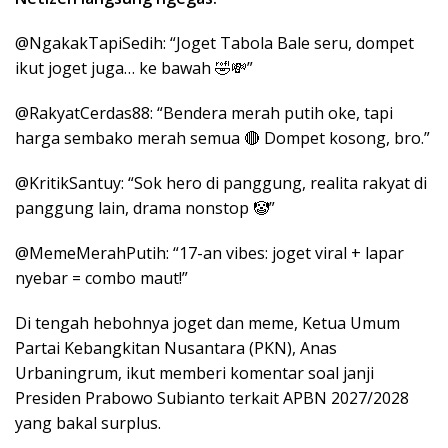
@NgakakTapiSedih: “Joget Tabola Bale seru, dompet
ikut joget juga… ke bawah 🤣💸”
@RakyatCerdas88: “Bendera merah putih oke, tapi
harga sembako merah semua 🔴 Dompet kosong, bro.”
@KritikSantuy: “Sok hero di panggung, realita rakyat di
panggung lain, drama nonstop 🤡”
@MemeMerahPutih: “17-an vibes: joget viral + lapar
nyebar = combo maut!”
Di tengah hebohnya joget dan meme, Ketua Umum
Partai Kebangkitan Nusantara (PKN), Anas
Urbaningrum, ikut memberi komentar soal janji
Presiden Prabowo Subianto terkait APBN 2027/2028
yang bakal surplus.