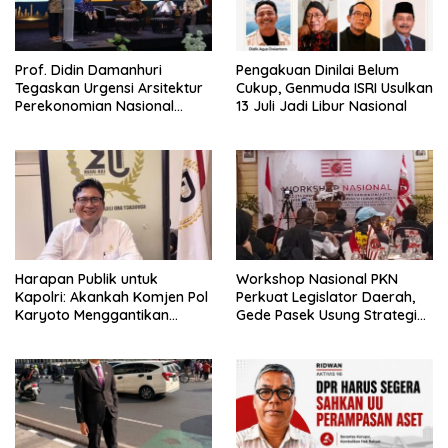
Prof. Didin Damanhuri
Pengakuan Dinilai Belum
Tegaskan Urgensi Arsitektur
Cukup, Genmuda ISRI Usulkan
Perekonomian Nasional
13 Juli Jadi Libur Nasional
dalam Peluncuran Buku
Soemitro dan Simposium
Nasional
Harapan Publik untuk
Workshop Nasional PKN
Kapolri: Akankah Komjen Pol
Perkuat Legislator Daerah,
Karyoto Menggantikan
Gede Pasek Usung Strategi
Jenderal Listyo Sigit?
“Cape Verde”