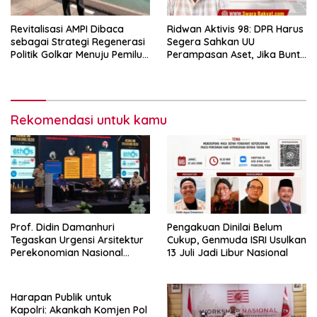
Revitalisasi AMPI Dibaca
Ridwan Aktivis 98: DPR Harus
sebagai Strategi Regenerasi
Segera Sahkan UU
Politik Golkar Menuju Pemilu
Perampasan Aset, Jika Buntu
2029
Presiden Diminta Terbitkan
Perppu
Rekomendasi untuk kamu
Prof. Didin Damanhuri
Pengakuan Dinilai Belum
Tegaskan Urgensi Arsitektur
Cukup, Genmuda ISRI Usulkan
Perekonomian Nasional
13 Juli Jadi Libur Nasional
dalam Peluncuran Buku
Soemitro dan Simposium
Nasional
Harapan Publik untuk
Kapolri: Akankah Komjen Pol