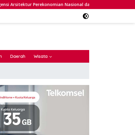
erekonomian Nasional dalam Peluncuran Buku Soemitro dan Sim
n
Daerah
Wisata