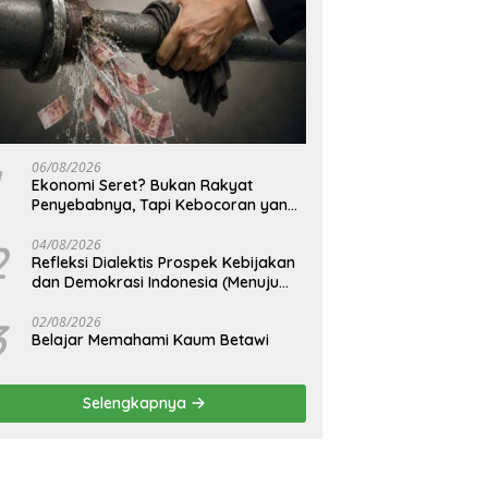
06/08/2026
Ekonomi Seret? Bukan Rakyat
Penyebabnya, Tapi Kebocoran yang
Tak Pernah Ditutup.
2
04/08/2026
Refleksi Dialektis Prospek Kebijakan
dan Demokrasi Indonesia (Menuju
Peringatan Hari Kemerdekaan
Republik Indonesia)
3
02/08/2026
Belajar Memahami Kaum Betawi
Selengkapnya