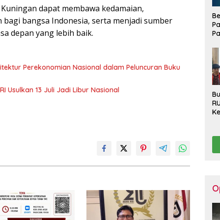
n Kuningan dapat membawa kedamaian,
Be
bagi bangsa Indonesia, serta menjadi sumber
Pa
sa depan yang lebih baik.
Pa
Di
La
sitektur Perekonomian Nasional dalam Peluncuran Buku
 Usulkan 13 Juli Jadi Libur Nasional
Bu
R
Ke
Ha
Ko
Se
Pu
Be
O