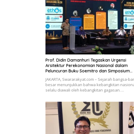
Prof. Didin Damanhuri Tegaskan Urgensi
Arsitektur Perekonomian Nasional dalam
Peluncuran Buku Soemitro dan Simposium
Nasional
JAKARTA, Swararakyat.com – Sejarah bangsa-ba
besar menunjukkan bahwa kebangkitan nasion
selalu diawali oleh kebangkitan gagasan….