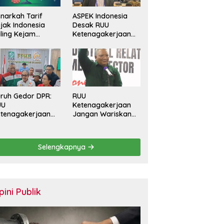
narkah Tarif
ASPEK Indonesia
jak Indonesia
Desak RUU
ling Kejam
Ketenagakerjaan
banding Negara
Perkuat
in?
Perlindungan
Pekerja dan Jamin
Hak Pesangon
ruh Gedor DPR:
RUU
UU
Ketenagakerjaan
tenagakerjaan
Jangan Wariskan
rus Batasi
Generasi Pekerja
ntrak Maksimal
Kontrak Seumur
tahun dan
Hidup
Selengkapnya
lihkan Upah
rbasis KHL
pini Publik