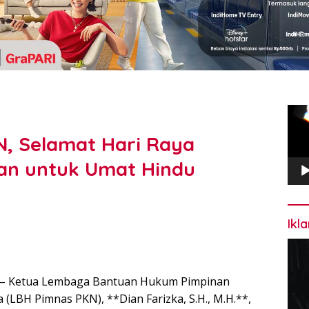
Pem
Vide
N, Selamat Hari Raya
an untuk Umat Hindu
Ikl
25 – Ketua Lembaga Bantuan Hukum Pimpinan
(LBH Pimnas PKN), **Dian Farizka, S.H., M.H.**,