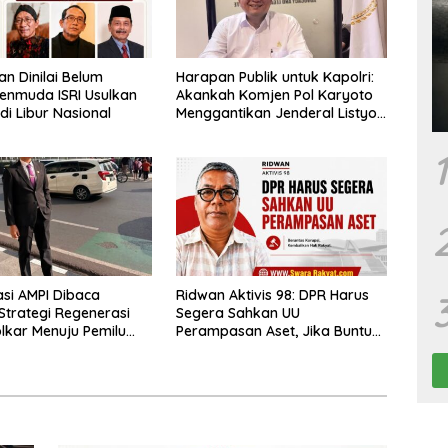
n Dinilai Belum
Harapan Publik untuk Kapolri:
enmuda ISRI Usulkan
Akankah Komjen Pol Karyoto
adi Libur Nasional
Menggantikan Jenderal Listyo
Sigit?
1
asi AMPI Dibaca
Ridwan Aktivis 98: DPR Harus
Strategi Regenerasi
Segera Sahkan UU
olkar Menuju Pemilu
Perampasan Aset, Jika Buntu
Presiden Diminta Terbitkan
Perppu