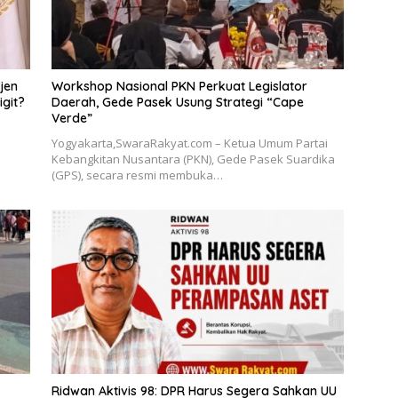
jen
Workshop Nasional PKN Perkuat Legislator
igit?
Daerah, Gede Pasek Usung Strategi “Cape
Verde”
Yogyakarta,SwaraRakyat.com – Ketua Umum Partai
Kebangkitan Nusantara (PKN), Gede Pasek Suardika
(GPS), secara resmi membuka…
Ridwan Aktivis 98: DPR Harus Segera Sahkan UU