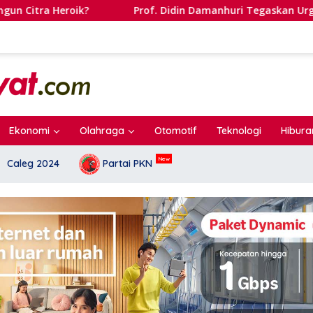
Prof. Didin Damanhuri Tegaskan Urgensi Arsitektur P
Ekonomi
Olahraga
Otomotif
Teknologi
Hibura
Caleg 2024
Partai PKN