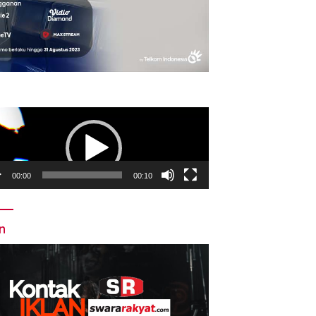
utar
o
00:00
00:10
an