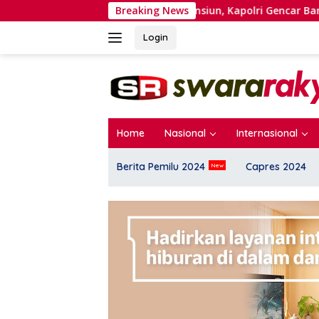
Langsung
Transisi Masa Pensiun, Kapolri Gencar Bangun Citra Heroik?
Breaking News
ke
konten
Login
Home
Nasional
Internasional
Berita Pemilu 2024
Capres 2024