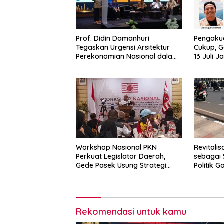
Prof. Didin Damanhuri
Pengakua
Tegaskan Urgensi Arsitektur
Cukup, G
Perekonomian Nasional dalam
13 Juli J
Peluncuran Buku Soemitro dan
Simposium Nasional
Workshop Nasional PKN
Revitalis
Perkuat Legislator Daerah,
sebagai 
Gede Pasek Usung Strategi
Politik G
“Cape Verde”
2029
Rekomendasi untuk kamu