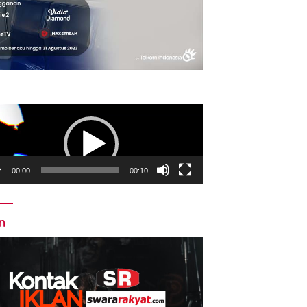
utar
o
00:00
00:10
an