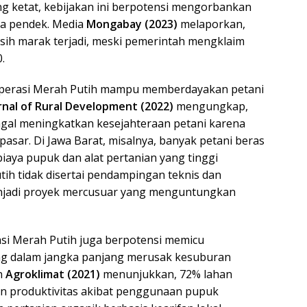
ang ketat, kebijakan ini berpotensi mengorbankan
ka pendek. Media
Mongabay (2023)
melaporkan,
sih marak terjadi, meski pemerintah mengklaim
.
operasi Merah Putih mampu memberdayakan petani
rnal of Rural Development (2022)
mengungkap,
agal meningkatkan kesejahteraan petani karena
pasar. Di Jawa Barat, misalnya, banyak petani beras
 biaya pupuk dan alat pertanian yang tinggi
tih tidak disertai pendampingan teknis dan
enjadi proyek mercusuar yang menguntungkan
asi Merah Putih juga berpotensi memicu
ng dalam jangka panjang merusak kesuburan
an
Agroklimat (2021)
menunjukkan, 72% lahan
n produktivitas akibat penggunaan pupuk