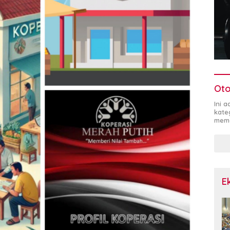
Oto
Ini 
kate
mema
E