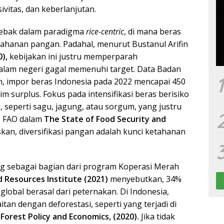
ivitas, dan keberlanjutan.
jebak dalam paradigma
rice-centric
, di mana beras
hanan pangan. Padahal, menurut Bustanul Arifin
),
kebijakan ini justru memperparah
alam negeri gagal memenuhi target. Data Badan
1
 impor beras Indonesia pada 2022 mencapai 450
im surplus. Fokus pada intensifikasi beras berisiko
, seperti sagu, jagung, atau sorgum, yang justru
m. FAO dalam
The State of Food Security and
an, diversifikasi pangan adalah kunci ketahanan
ing sebagai bagian dari program Koperasi Merah
 Resources Institute (2021)
menyebutkan, 34%
global berasal dari peternakan. Di Indonesia,
tan dengan deforestasi, seperti yang terjadi di
 Forest Policy and Economics, (2020).
Jika tidak