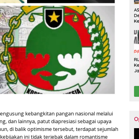
AS
D
Ke
Pe
Pe
Pe
H
R
Ke
J
Ge
Ko
Hi
mengusung kebangkitan pangan nasional melalui
O
ng, dan lainnya, patut diapresiasi sebagai upaya
, di balik optimisme tersebut, terdapat sejumlah
 kebijakan ini tidak terjebak dalam romantisme