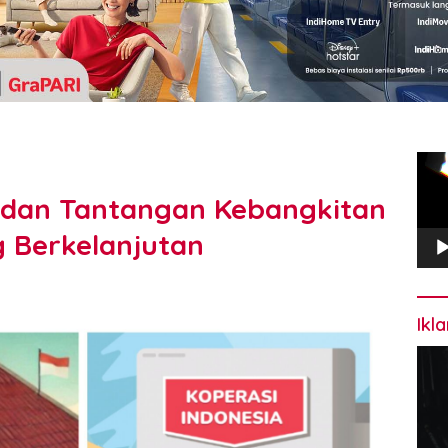
Pem
Vide
h dan Tantangan Kebangkitan
 Berkelanjutan
Ikl