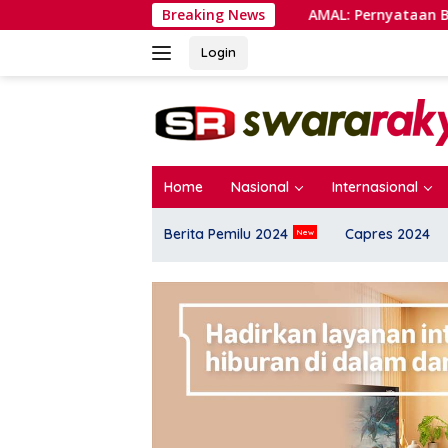
Langsung
m Nasional
AMAL: Pernyataan Bupati BZ Bukan Kritik 
Breaking News
ke
konten
Login
Home
Nasional
Internasional
Berita Pemilu 2024
Capres 2024