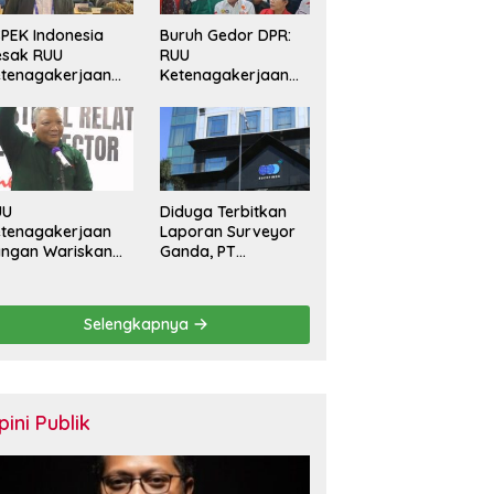
PEK Indonesia
Buruh Gedor DPR:
esak RUU
RUU
tenagakerjaan
Ketenagakerjaan
rkuat
Harus Batasi
rlindungan
Kontrak Maksimal
kerja dan Jamin
Setahun dan
ak Pesangon
Pulihkan Upah
Berbasis KHL
UU
Diduga Terbitkan
tenagakerjaan
Laporan Surveyor
angan Wariskan
Ganda, PT
nerasi Pekerja
Sucofindo
ntrak Seumur
Dilaporkan! Ada
dup
Desakan Copot
Selengkapnya
Total Direksi dan
Komisaris
pini Publik