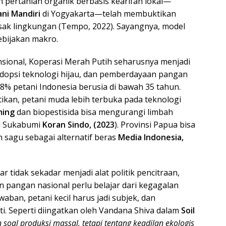
n pertanian organik berbasis kearifan lokal—
ni Mandiri
di Yogyakarta—telah membuktikan
sak lingkungan (Tempo, 2022). Sayangnya, model
ebijakan makro.
sional, Koperasi Merah Putih seharusnya menjadi
adopsi teknologi hijau, dan pemberdayaan pangan
8% petani Indonesia berusia di bawah 35 tahun.
tikan, petani muda lebih terbuka pada teknologi
ming
dan biopestisida bisa mengurangi limbah
di Sukabumi
Koran Sindo, (2023
). Provinsi Papua bisa
sagu sebagai alternatif beras
Media Indonesia,
 tidak sekadar menjadi alat politik pencitraan,
 pangan nasional perlu belajar dari kegagalan
aban, petani kecil harus jadi subjek, dan
ti. Seperti diingatkan oleh Vandana Shiva dalam
Soil
oal produksi massal, tetapi tentang keadilan ekologis