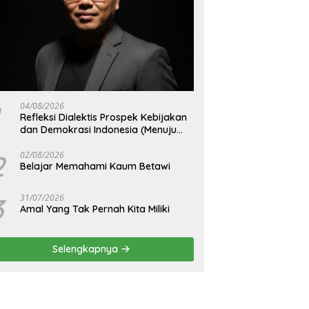
04/08/2026
Refleksi Dialektis Prospek Kebijakan
dan Demokrasi Indonesia (Menuju
Peringatan Hari Kemerdekaan
Republik Indonesia)
2
02/08/2026
Belajar Memahami Kaum Betawi
3
31/07/2026
Amal Yang Tak Pernah Kita Miliki
Selengkapnya