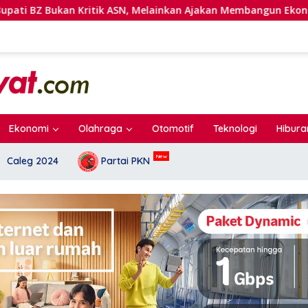
ASN, Melainkan Ajakan Membangun Ekonomi Mandiri
Ref
Ekonomi
Olahraga
Otomotif
Teknologi
Hibura
Caleg 2024
Partai PKN