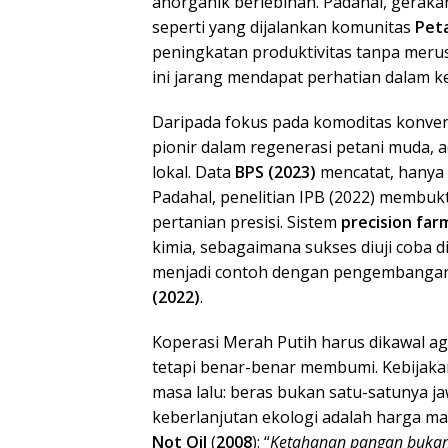
anorganik berlebihan. Padahal, geraka
seperti yang dijalankan komunitas
Peta
peningkatan produktivitas tanpa meru
ini jarang mendapat perhatian dalam k
Daripada fokus pada komoditas konven
pionir dalam regenerasi petani muda, 
lokal. Data
BPS (2023)
mencatat, hanya 
Padahal, penelitian IPB (2022) membuk
pertanian presisi. Sistem
precision far
kimia, sebagaimana sukses diuji coba 
menjadi contoh dengan pengembangan 
(2022)
.
Koperasi Merah Putih harus dikawal agar
tetapi benar-benar membumi. Kebijakan
masa lalu: beras bukan satu-satunya jaw
keberlanjutan ekologi adalah harga ma
Not Oil
(
2008
): “
Ketahanan pangan bukan s