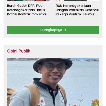
Buruh Gedor DPR: RUU
RUU Ketenagakerjaan
Ketenagakerjaan Harus
Jangan Wariskan Generasi
Batasi Kontrak Maksimal
Pekerja Kontrak Seumur
Setahun dan Pulihkan Upah
Hidup
Berbasis KHL
Selengkapnya
Opini Publik