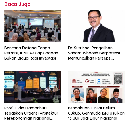
Baca Juga
Bencana Datang Tanpa
Dr. Sutrisno: Pengalihan
Permisi, ICMI: Kesiapsiagaan
Saham Whoosh Berpotensi
Bukan Biaya, tapi Investasi
Memunculkan Persepsi
Special Treatment
Prof. Didin Damanhuri
Pengakuan Dinilai Belum
Tegaskan Urgensi Arsitektur
Cukup, Genmuda ISRI Usulkan
Perekonomian Nasional
13 Juli Jadi Libur Nasional
dalam Peluncuran Buku
Soemitro dan Simposium