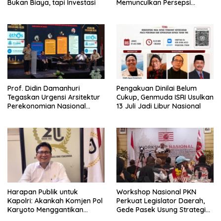
Bukan Biaya, tapi Investasi
Memunculkan Persepsi
Special Treatment
Prof. Didin Damanhuri
Pengakuan Dinilai Belum
Tegaskan Urgensi Arsitektur
Cukup, Genmuda ISRI Usulkan
Perekonomian Nasional
13 Juli Jadi Libur Nasional
dalam Peluncuran Buku
Soemitro dan Simposium
Nasional
Harapan Publik untuk
Workshop Nasional PKN
Kapolri: Akankah Komjen Pol
Perkuat Legislator Daerah,
Karyoto Menggantikan
Gede Pasek Usung Strategi
Jenderal Listyo Sigit?
“Cape Verde”