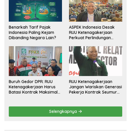
Benarkah Tarif Pajak
ASPEK Indonesia Desak
Indonesia Paling Kejam
RUU Ketenagakerjaan
Dibanding Negara Lain?
Perkuat Perlindungan
Pekerja dan Jamin Hak
Pesangon
Buruh Gedor DPR: RUU
RUU Ketenagakerjaan
Ketenagakerjaan Harus
Jangan Wariskan Generasi
Batasi Kontrak Maksimal
Pekerja Kontrak Seumur
Setahun dan Pulihkan Upah
Hidup
Berbasis KHL
Selengkapnya