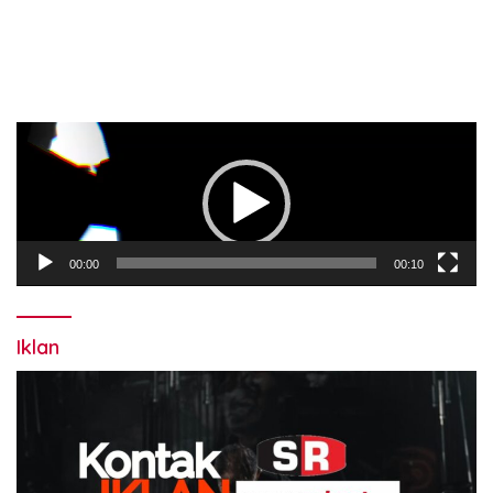
Pemutar
Video
00:00
00:10
Iklan