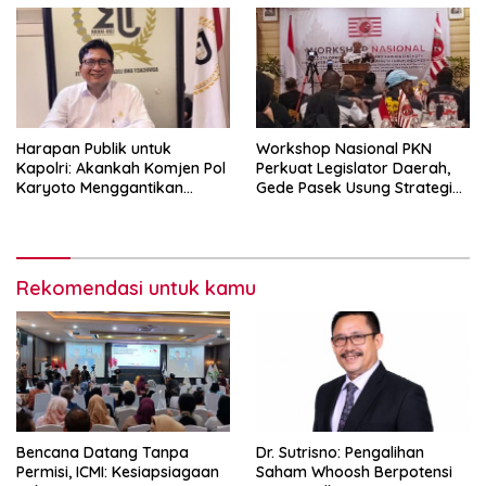
Nasional
Harapan Publik untuk
Workshop Nasional PKN
Kapolri: Akankah Komjen Pol
Perkuat Legislator Daerah,
Karyoto Menggantikan
Gede Pasek Usung Strategi
Jenderal Listyo Sigit?
“Cape Verde”
Rekomendasi untuk kamu
Bencana Datang Tanpa
Dr. Sutrisno: Pengalihan
Permisi, ICMI: Kesiapsiagaan
Saham Whoosh Berpotensi