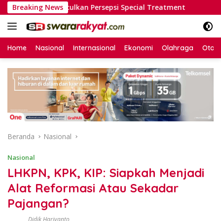
Langsung
si Memunculkan Persepsi Special Treatment
Breaking News
Heboh Pen
ke
konten
Home
Nasional
Internasional
Ekonomi
Olahraga
Otom
Beranda
Nasional
Nasional
LHKPN, KPK, KIP: Siapkah Menjadi
Alat Reformasi Atau Sekadar
Pajangan?
Didik Hariyanto