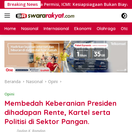
Langsung
anpa Permisi, ICMI: Kesiapsiagaan Bukan Biaya, tapi Investasi
Breaking News
ke
konten
Home
Nasional
Internasional
Ekonomi
Olahraga
Otom
Beranda
Nasional
Opini
Opini
Membedah Keberanian Presiden
dihadapan Rente, Kartel serta
Politisi di Sektor Pangan.
Dadan K. Ramdan