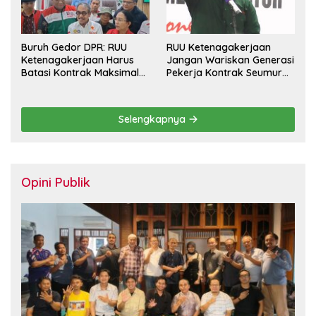
Buruh Gedor DPR: RUU
RUU Ketenagakerjaan
Ketenagakerjaan Harus
Jangan Wariskan Generasi
Batasi Kontrak Maksimal
Pekerja Kontrak Seumur
Setahun dan Pulihkan Upah
Hidup
Berbasis KHL
Selengkapnya
Opini Publik