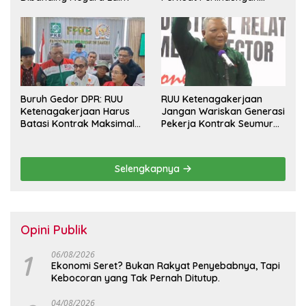
Pekerja dan Jamin Hak
Pesangon
Buruh Gedor DPR: RUU
RUU Ketenagakerjaan
Ketenagakerjaan Harus
Jangan Wariskan Generasi
Batasi Kontrak Maksimal
Pekerja Kontrak Seumur
Setahun dan Pulihkan Upah
Hidup
Berbasis KHL
Selengkapnya
Opini Publik
1
06/08/2026
Ekonomi Seret? Bukan Rakyat Penyebabnya, Tapi
Kebocoran yang Tak Pernah Ditutup.
04/08/2026