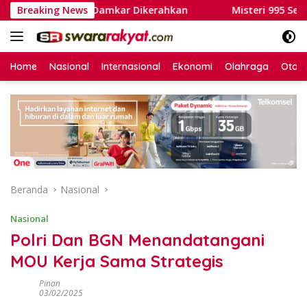
Langsung
Personel Damkar Dikerahkan
Breaking News
Misteri 995 Senjata di S
ke
konten
Home
Nasional
Internasional
Ekonomi
Olahraga
Otom
Beranda
Nasional
Nasional
Polri Dan BGN Menandatangani
MOU Kerja Sama Strategis
Pinan
03/02/2025