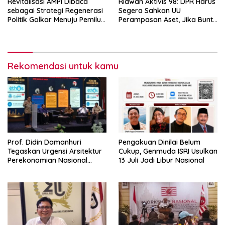
Revitalisasi AMPI Dibaca
Ridwan Aktivis 98: DPR Harus
sebagai Strategi Regenerasi
Segera Sahkan UU
Politik Golkar Menuju Pemilu
Perampasan Aset, Jika Buntu
2029
Presiden Diminta Terbitkan
Perppu
Rekomendasi untuk kamu
Prof. Didin Damanhuri
Pengakuan Dinilai Belum
Tegaskan Urgensi Arsitektur
Cukup, Genmuda ISRI Usulkan
Perekonomian Nasional
13 Juli Jadi Libur Nasional
dalam Peluncuran Buku
Soemitro dan Simposium
Nasional