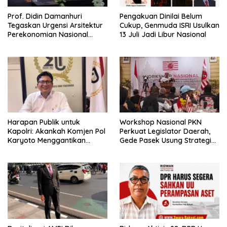
Prof. Didin Damanhuri
Pengakuan Dinilai Belum
Tegaskan Urgensi Arsitektur
Cukup, Genmuda ISRI Usulkan
Perekonomian Nasional
13 Juli Jadi Libur Nasional
dalam Peluncuran Buku
Soemitro dan Simposium
Nasional
Harapan Publik untuk
Workshop Nasional PKN
Kapolri: Akankah Komjen Pol
Perkuat Legislator Daerah,
Karyoto Menggantikan
Gede Pasek Usung Strategi
Jenderal Listyo Sigit?
“Cape Verde”