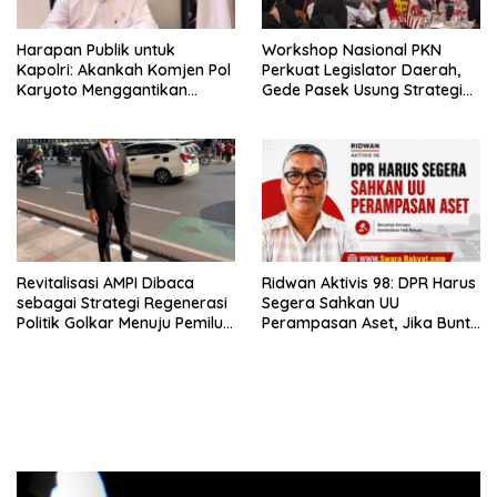
Harapan Publik untuk
Workshop Nasional PKN
Kapolri: Akankah Komjen Pol
Perkuat Legislator Daerah,
Karyoto Menggantikan
Gede Pasek Usung Strategi
Jenderal Listyo Sigit?
“Cape Verde”
Revitalisasi AMPI Dibaca
Ridwan Aktivis 98: DPR Harus
sebagai Strategi Regenerasi
Segera Sahkan UU
Politik Golkar Menuju Pemilu
Perampasan Aset, Jika Buntu
2029
Presiden Diminta Terbitkan
Perppu
Pemutar