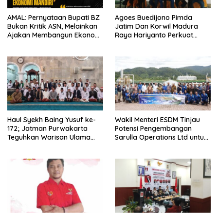
AMAL: Pernyataan Bupati BZ
Agoes Buedijono Pimda
Bukan Kritik ASN, Melainkan
Jatim Dan Korwil Madura
Ajakan Membangun Ekonomi
Raya Hariyanto Perkuat
Mandiri
Konsolidasi PKN, Targetkan
Raih Kursi Legislatif
Haul Syekh Baing Yusuf ke-
Wakil Menteri ESDM Tinjau
172; Jatman Purwakarta
Potensi Pengembangan
Teguhkan Warisan Ulama
Sarulla Operations Ltd untuk
dan Sanad Keilmuan Islam
Perkuat Ketahanan Energi
Nusantara.
Nasional