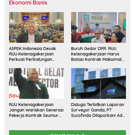
Ekonomi Bisnis
ASPEK Indonesia Desak
Buruh Gedor DPR: RUU
RUU Ketenagakerjaan
Ketenagakerjaan Harus
Perkuat Perlindungan
Batasi Kontrak Maksimal
Pekerja dan Jamin Hak
Setahun dan Pulihkan Upah
Pesangon
Berbasis KHL
RUU Ketenagakerjaan
Diduga Terbitkan Laporan
Jangan Wariskan Generasi
Surveyor Ganda, PT
Pekerja Kontrak Seumur
Sucofindo Dilaporkan! Ada
Hidup
Desakan Copot Total
Direksi dan Komisaris