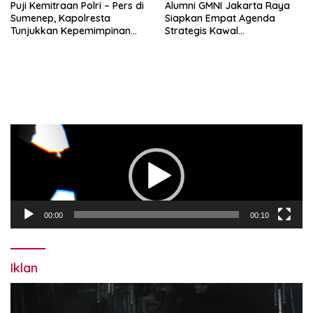
Puji Kemitraan Polri – Pers di
Alumni GMNI Jakarta Raya
Sumenep, Kapolresta
Siapkan Empat Agenda
Tunjukkan Kepemimpinan
Strategis Kawal
Humanis, Begini Kata Ketua
Pemerintahan Pramono-
PWRI JATIM
Rano, Dorong Jakarta Tetap
Jadi Ibu Kota
Pemutar
Video
00:00
00:10
Iklan