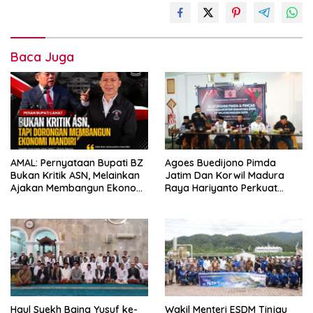
Baca Juga
AMAL: Pernyataan Bupati BZ
Agoes Buedijono Pimda
Bukan Kritik ASN, Melainkan
Jatim Dan Korwil Madura
Ajakan Membangun Ekonomi
Raya Hariyanto Perkuat
Mandiri
Konsolidasi PKN, Targetkan
Raih Kursi Legislatif
Haul Syekh Baing Yusuf ke-
Wakil Menteri ESDM Tinjau