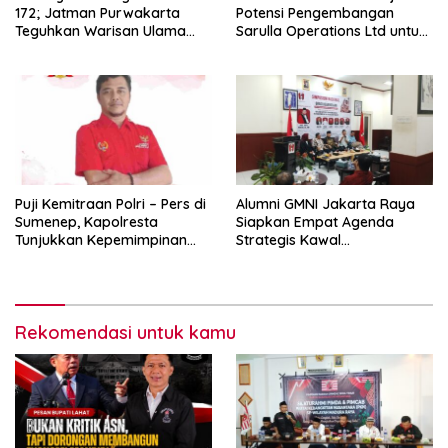
172; Jatman Purwakarta
Potensi Pengembangan
Teguhkan Warisan Ulama
Sarulla Operations Ltd untuk
dan Sanad Keilmuan Islam
Perkuat Ketahanan Energi
Nusantara.
Nasional
Puji Kemitraan Polri – Pers di
Alumni GMNI Jakarta Raya
Sumenep, Kapolresta
Siapkan Empat Agenda
Tunjukkan Kepemimpinan
Strategis Kawal
Humanis, Begini Kata Ketua
Pemerintahan Pramono-
PWRI JATIM
Rano, Dorong Jakarta Tetap
Jadi Ibu Kota
Rekomendasi untuk kamu