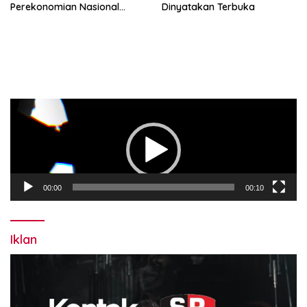
Perekonomian Nasional
Dinyatakan Terbuka
dalam Peluncuran Buku
Soemitro dan Simposium
Nasional
Pemutar
Video
00:00
00:10
Iklan