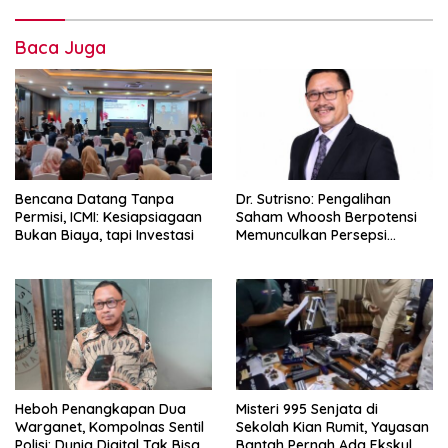
Baca Juga
Bencana Datang Tanpa
Dr. Sutrisno: Pengalihan
Permisi, ICMI: Kesiapsiagaan
Saham Whoosh Berpotensi
Bukan Biaya, tapi Investasi
Memunculkan Persepsi
Special Treatment
Heboh Penangkapan Dua
Misteri 995 Senjata di
Warganet, Kompolnas Sentil
Sekolah Kian Rumit, Yayasan
Polisi: Dunia Digital Tak Bisa
Bantah Pernah Ada Ekskul