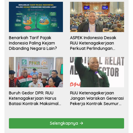
Benarkah Tarif Pajak
ASPEK Indonesia Desak
Indonesia Paling Kejam
RUU Ketenagakerjaan
Dibanding Negara Lain?
Perkuat Perlindungan
Pekerja dan Jamin Hak
Pesangon
Buruh Gedor DPR: RUU
RUU Ketenagakerjaan
Ketenagakerjaan Harus
Jangan Wariskan Generasi
Batasi Kontrak Maksimal
Pekerja Kontrak Seumur
Setahun dan Pulihkan Upah
Hidup
Berbasis KHL
Selengkapnya