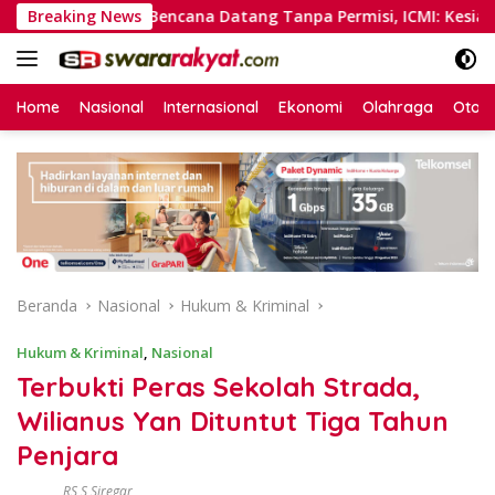
Langsung
mat
Breaking News
Bencana Datang Tanpa Permisi, ICMI: Kesiapsiagaan 
ke
konten
Home
Nasional
Internasional
Ekonomi
Olahraga
Otom
Beranda
Nasional
Hukum & Kriminal
Hukum & Kriminal
,
Nasional
Terbukti Peras Sekolah Strada,
Wilianus Yan Dituntut Tiga Tahun
Penjara
RS S Siregar