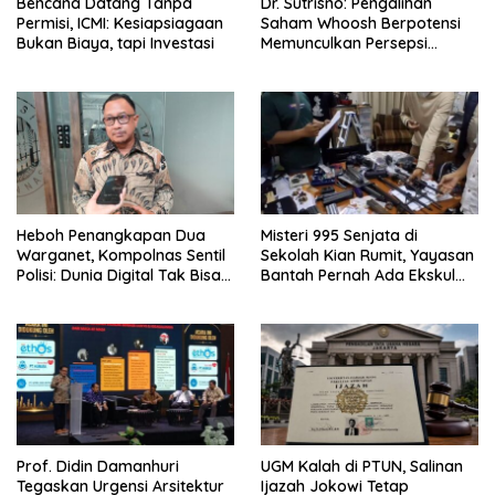
Bencana Datang Tanpa
Dr. Sutrisno: Pengalihan
Permisi, ICMI: Kesiapsiagaan
Saham Whoosh Berpotensi
Bukan Biaya, tapi Investasi
Memunculkan Persepsi
Special Treatment
Heboh Penangkapan Dua
Misteri 995 Senjata di
Warganet, Kompolnas Sentil
Sekolah Kian Rumit, Yayasan
Polisi: Dunia Digital Tak Bisa
Bantah Pernah Ada Ekskul
Disamakan dengan Dunia
Menembak
Nyata
Prof. Didin Damanhuri
UGM Kalah di PTUN, Salinan
Tegaskan Urgensi Arsitektur
Ijazah Jokowi Tetap