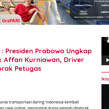
Pem
Vide
 : Presiden Prabowo Ungkap
 Affan Kurniawan, Driver
brak Petugas
Ikl
nia transportasi daring Indonesia kembali
er ojek online, meninggal dunia setelah ditabrak