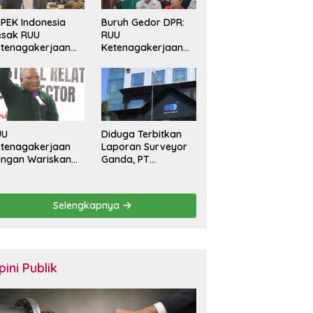
PEK Indonesia
Buruh Gedor DPR:
esak RUU
RUU
tenagakerjaan
Ketenagakerjaan
rkuat
Harus Batasi
rlindungan
Kontrak Maksimal
kerja dan Jamin
Setahun dan
ak Pesangon
Pulihkan Upah
Berbasis KHL
UU
Diduga Terbitkan
tenagakerjaan
Laporan Surveyor
angan Wariskan
Ganda, PT
nerasi Pekerja
Sucofindo
ntrak Seumur
Dilaporkan! Ada
dup
Desakan Copot
Selengkapnya
Total Direksi dan
Komisaris
pini Publik