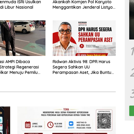
enmuda ISRI Usulkan
Akankah Komjen Pol Karyoto
adi Libur Nasional
Menggantikan Jenderal Listyo
Sigit?
1
asi AMPI Dibaca
Ridwan Aktivis 98: DPR Harus
Strategi Regenerasi
Segera Sahkan UU
olkar Menuju Pemilu
Perampasan Aset, Jika Buntu
Presiden Diminta Terbitkan
Perppu