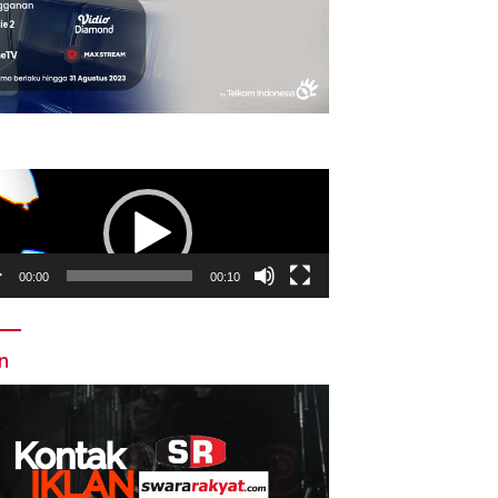
utar
o
00:00
00:10
an