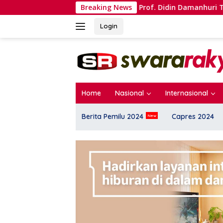
Langsung
tra Heroik?
Prof. Didin Damanhuri Tegaskan Urgensi A
Breaking News
ke
konten
Login
Home
Nasional
Internasional
Berita Pemilu 2024
Capres 2024