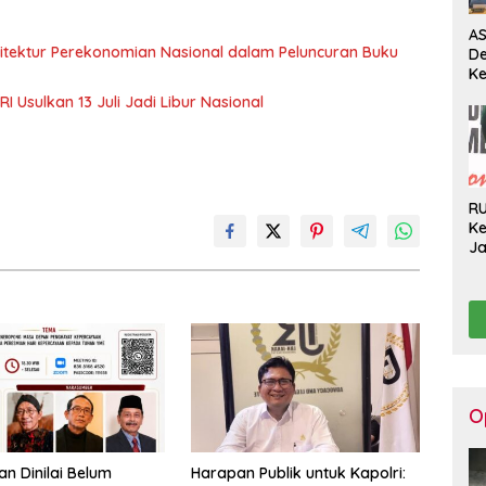
AS
sitektur Perekonomian Nasional dalam Peluncuran Buku
D
Ke
Pe
 Usulkan 13 Juli Jadi Libur Nasional
Pe
Pe
H
R
Ke
J
Ge
Ko
Hi
O
n Dinilai Belum
Harapan Publik untuk Kapolri: