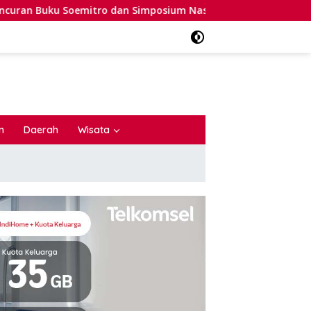
itro dan Simposium Nasional
AMAL: Pernyataan Bupati 
n
Daerah
Wisata