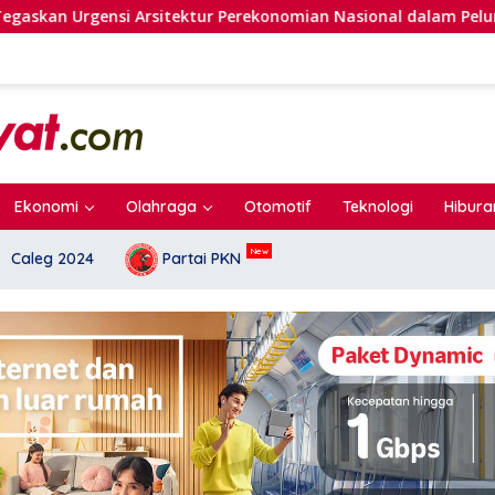
rsitektur Perekonomian Nasional dalam Peluncuran Buku Soem
Ekonomi
Olahraga
Otomotif
Teknologi
Hibura
Caleg 2024
Partai PKN