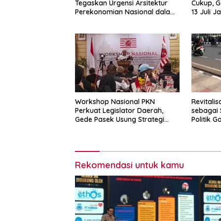
Tegaskan Urgensi Arsitektur
Cukup, G
Perekonomian Nasional dalam
13 Juli J
Peluncuran Buku Soemitro dan
Simposium Nasional
Workshop Nasional PKN
Revitalis
Perkuat Legislator Daerah,
sebagai 
Gede Pasek Usung Strategi
Politik G
“Cape Verde”
2029
Rekomendasi untuk kamu