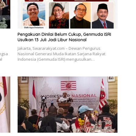
Pengakuan Dinilai Belum Cukup, Genmuda ISRI
Usulkan 13 Juli Jadi Libur Nasional
Jakarta, Swararakyat.com – Dewan Pengurus
ngsa
Nasional Generasi Muda Ikatan Sarjana Rakyat
al
Indonesia (Genmuda ISRI) mengusulkan…