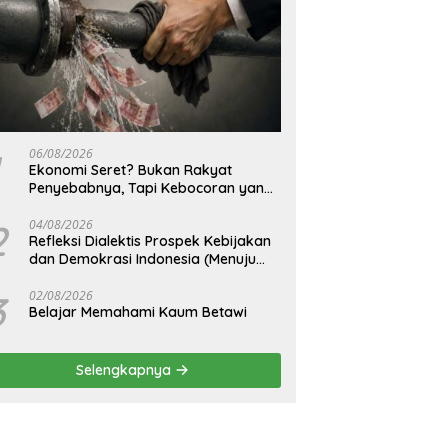
06/08/2026
Ekonomi Seret? Bukan Rakyat
Penyebabnya, Tapi Kebocoran yang
Tak Pernah Ditutup.
2
04/08/2026
Refleksi Dialektis Prospek Kebijakan
dan Demokrasi Indonesia (Menuju
Peringatan Hari Kemerdekaan
Republik Indonesia)
3
02/08/2026
Belajar Memahami Kaum Betawi
Selengkapnya