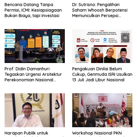
Bencana Datang Tanpa
Dr. Sutrisno: Pengalihan
Permisi, ICMI: Kesiapsiagaan
Saham Whoosh Berpotensi
Bukan Biaya, tapi Investasi
Memunculkan Persepsi
Special Treatment
Prof. Didin Damanhuri
Pengakuan Dinilai Belum
Tegaskan Urgensi Arsitektur
Cukup, Genmuda ISRI Usulkan
Perekonomian Nasional
13 Juli Jadi Libur Nasional
dalam Peluncuran Buku
Soemitro dan Simposium
Nasional
Harapan Publik untuk
Workshop Nasional PKN