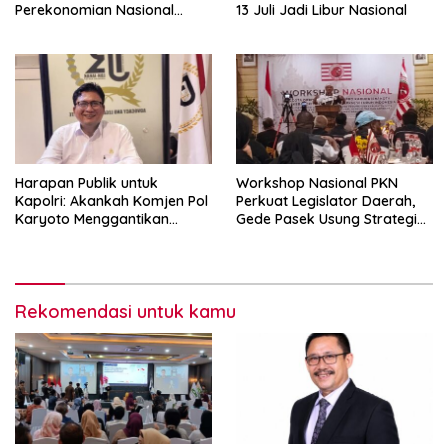
Perekonomian Nasional
13 Juli Jadi Libur Nasional
dalam Peluncuran Buku
Soemitro dan Simposium
Nasional
Harapan Publik untuk
Workshop Nasional PKN
Kapolri: Akankah Komjen Pol
Perkuat Legislator Daerah,
Karyoto Menggantikan
Gede Pasek Usung Strategi
Jenderal Listyo Sigit?
“Cape Verde”
Rekomendasi untuk kamu