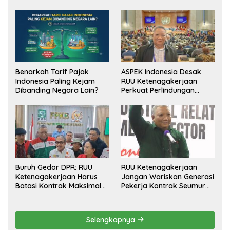
Benarkah Tarif Pajak
ASPEK Indonesia Desak
Indonesia Paling Kejam
RUU Ketenagakerjaan
Dibanding Negara Lain?
Perkuat Perlindungan
Pekerja dan Jamin Hak
Pesangon
Buruh Gedor DPR: RUU
RUU Ketenagakerjaan
Ketenagakerjaan Harus
Jangan Wariskan Generasi
Batasi Kontrak Maksimal
Pekerja Kontrak Seumur
Setahun dan Pulihkan Upah
Hidup
Berbasis KHL
Selengkapnya