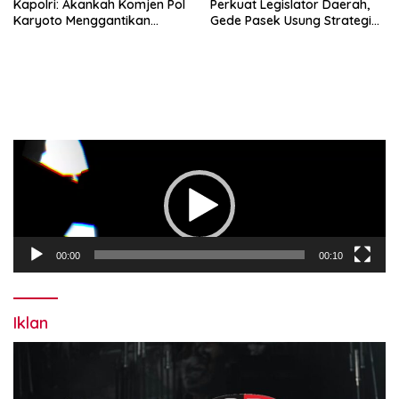
Kapolri: Akankah Komjen Pol
Perkuat Legislator Daerah,
Karyoto Menggantikan
Gede Pasek Usung Strategi
Jenderal Listyo Sigit?
“Cape Verde”
Pemutar
Video
00:00
00:10
Iklan