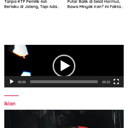
Tanpa KTP Pemilik Asli
Putar Balik di Selat Hormuz,
Berlaku di Jateng, Tapi Ada
Bawa Minyak Iran? Ini Fakta
Syaratnya!
Terbarunya
Pemutar
Video
00:00
00:10
Iklan