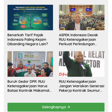
Benarkah Tarif Pajak
ASPEK Indonesia Desak
Indonesia Paling Kejam
RUU Ketenagakerjaan
Dibanding Negara Lain?
Perkuat Perlindungan
Pekerja dan Jamin Hak
Pesangon
Buruh Gedor DPR: RUU
RUU Ketenagakerjaan
Ketenagakerjaan Harus
Jangan Wariskan Generasi
Batasi Kontrak Maksimal
Pekerja Kontrak Seumur
Setahun dan Pulihkan Upah
Hidup
Berbasis KHL
Selengkapnya