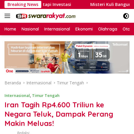
Langsung
an Biaya, tapi Investasi
Breaking News
Misteri Kuli Bangunan Kudus: 
ke
konten
Home
Nasional
Internasional
Ekonomi
Olahraga
Otom
Beranda
Internasional
Timur Tengah
Internasional
,
Timur Tengah
Iran Tagih Rp4.600 Triliun ke
Negara Teluk, Dampak Perang
Makin Meluas!
Redaksi