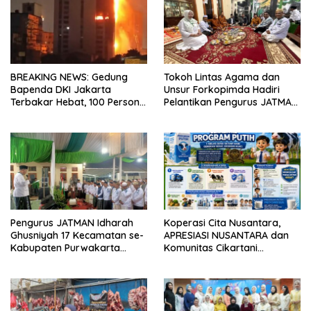
BREAKING NEWS: Gedung
Tokoh Lintas Agama dan
Bapenda DKI Jakarta
Unsur Forkopimda Hadiri
Terbakar Hebat, 100 Personel
Pelantikan Pengurus JATMAN
Damkar Dikerahkan
Purwakarta
Pengurus JATMAN Idharah
Koperasi Cita Nusantara,
Ghusniyah 17 Kecamatan se-
APRESIASI NUSANTARA dan
Kabupaten Purwakarta
Komunitas Cikartani
Resmi Dilantik
Luncurkan “Program Putih”
untuk Wujudkan Indonesia
Emas 2045.