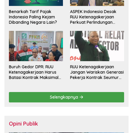
Benarkah Tarif Pajak
ASPEK Indonesia Desak
Indonesia Paling Kejam
RUU Ketenagakerjaan
Dibanding Negara Lain?
Perkuat Perlindungan
Pekerja dan Jamin Hak
Pesangon
Buruh Gedor DPR: RUU
RUU Ketenagakerjaan
Ketenagakerjaan Harus
Jangan Wariskan Generasi
Batasi Kontrak Maksimal
Pekerja Kontrak Seumur
Setahun dan Pulihkan Upah
Hidup
Berbasis KHL
Selengkapnya
Opini Publik