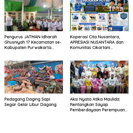
Pengurus JATMAN Idharah
Koperasi Cita Nusantara,
Ghusniyah 17 Kecamatan se-
APRESIASI NUSANTARA dan
Kabupaten Purwakarta
Komunitas Cikartani
Resmi Dilantik
Luncurkan “Program Putih”
untuk Wujudkan Indonesia
Emas 2045.
Pedagang Daging Sapi
Aksi Nyata Atika Maulida:
Segar Gelar Libur Dagang.
Rentangkan Sayap
Pemberdayaan Perempuan
Dari Daerah hingga
Jabodetabek