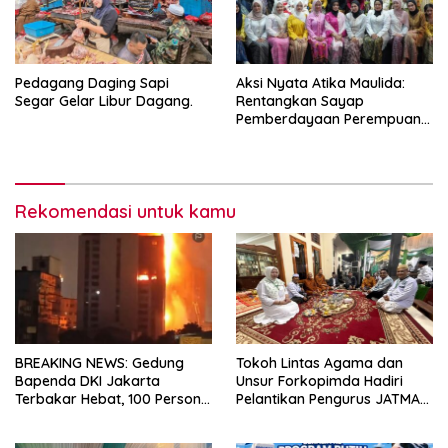
Pedagang Daging Sapi
Aksi Nyata Atika Maulida:
Segar Gelar Libur Dagang.
Rentangkan Sayap
Pemberdayaan Perempuan
Dari Daerah hingga
Jabodetabek
Rekomendasi untuk kamu
BREAKING NEWS: Gedung
Tokoh Lintas Agama dan
Bapenda DKI Jakarta
Unsur Forkopimda Hadiri
Terbakar Hebat, 100 Personel
Pelantikan Pengurus JATMAN
Damkar Dikerahkan
Purwakarta