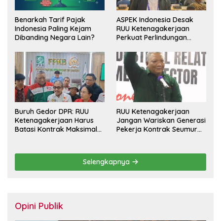
Benarkah Tarif Pajak
ASPEK Indonesia Desak
Indonesia Paling Kejam
RUU Ketenagakerjaan
Dibanding Negara Lain?
Perkuat Perlindungan
Pekerja dan Jamin Hak
Pesangon
Buruh Gedor DPR: RUU
RUU Ketenagakerjaan
Ketenagakerjaan Harus
Jangan Wariskan Generasi
Batasi Kontrak Maksimal
Pekerja Kontrak Seumur
Setahun dan Pulihkan Upah
Hidup
Berbasis KHL
Selengkapnya
Opini Publik