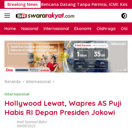
Langsung
mat
Breaking News
Bencana Datang Tanpa Permisi, ICMI: Kesiapsiagaan
ke
konten
Home
Nasional
Internasional
Ekonomi
Olahraga
Otom
Beranda
Internasional
Internasional
Hollywood Lewat, Wapres AS Puji
Habis RI Depan Presiden Jokowi
Andi Syamsul Bahri
09/09/2023